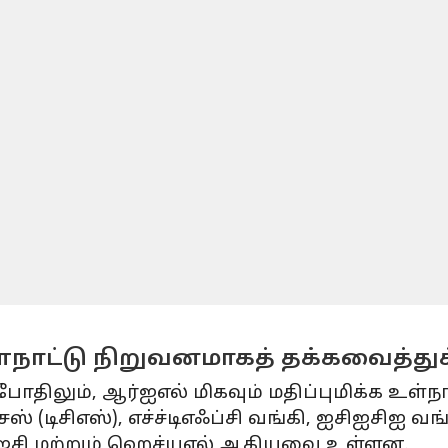
 உள்நாட்டு நிறுவனமாகத் தக்கவைத்த
போதிலும், ஆர்ஐஎல் மிகவும் மதிப்புமிக்க உள்ந
் (டிசிஎஸ்), எச்ச்டிஎஃப்சி வங்கி, ஐசிஐசிஐ வங
எல்ஐசி மற்றும் ஹெச்யுஎல் ஆகியவை உள்ளன.