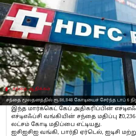
எழுதியவர்
Dec 29, 2024
03:32 pm
Sekar Chinnappan
செய்தி முன்னோட்டம்
இந்தியா
வின் மிகவும் மதிப்புமிக்க ஆற
சேர்த்துள்ளன.
எச்டிஎஃப்சி வங்கி மற்றும் ரிலையன்ஸ் இண
இது பங்குச் சந்தையில் சாதகமான போக்க
இதற்கிடையில், இதே காலகட்டத்தில் பிஎ
சந்தை ஆதிக்கம்
எச்டிஎஃப்சி வங்கி மற்றும் ஆ
சந்தை மூலதனத்தில் ரூ.86,848 கோடியைச் சேர்ந்த டாப் 6 
இந்த மார்க்கெட் கேப் அதிகரிப்பின் எச்டி
எச்டிஎஃப்சி வங்கியின் சந்தை மதிப்பு ₹20,23
லட்சம் கோடி மதிப்பை எட்டியது.
ஐசிஐசிஐ வங்கி, பார்தி ஏர்டெல், ஐடிசி மற