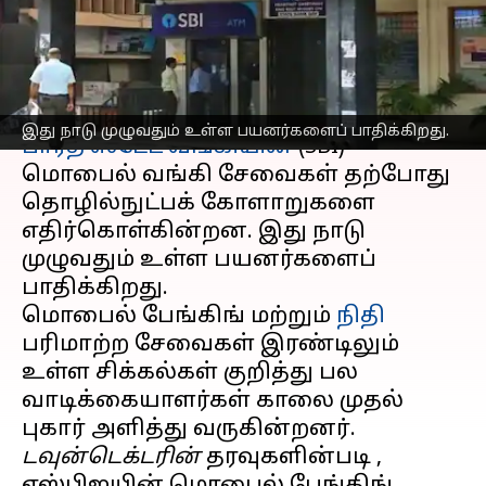
சேவைகள் பாதிப்பு
எழுதியவர்
Apr 01, 2025
02:40 pm
Venkatalakshmi V
செய்தி முன்னோட்டம்
இது நாடு முழுவதும் உள்ள பயனர்களைப் பாதிக்கிறது.
பாரத ஸ்டேட் வங்கியின்
(SBI)
மொபைல் வங்கி சேவைகள் தற்போது
தொழில்நுட்பக் கோளாறுகளை
எதிர்கொள்கின்றன. இது நாடு
முழுவதும் உள்ள பயனர்களைப்
பாதிக்கிறது.
மொபைல் பேங்கிங் மற்றும்
நிதி
பரிமாற்ற சேவைகள் இரண்டிலும்
உள்ள சிக்கல்கள் குறித்து பல
வாடிக்கையாளர்கள் காலை முதல்
டவுன்டெக்டரின்
தரவுகளின்படி ,