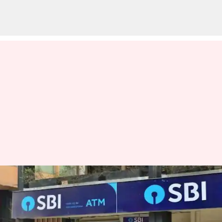
எஸ்பிஐ வங்கியில்
தொழில்நுட்ப கோளாறு
காரணமாக வங்கி