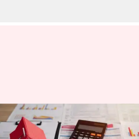
ரிசர்வ் வங்கி ரெப்போ
விகிதத்தைக் குறைத்தது -
உங்கள் வீட்டுக் கடன்