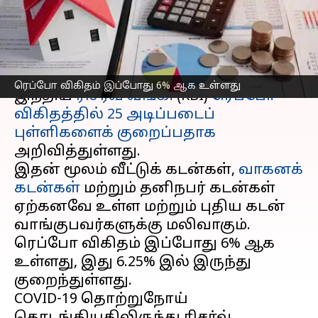
EMIகள் குறையுமா?
எழுதியவர்
Apr 09, 2025
12:03 pm
Venkatalakshmi V
செய்தி முன்னோட்டம்
ரெப்போ விகிதம் இப்போது 6% ஆக உள்ளது
இந்திய
ரிசர்வ் வங்கி
(RBI)
ரெப்போ
விகிதத்தில் 25 அடிப்படைப்
புள்ளிகளைக் குறைப்பதாக
அறிவித்துள்ளது.
இதன் மூலம் வீட்டுக் கடன்கள்,
வாகனக்
கடன்கள்
மற்றும் தனிநபர் கடன்கள்
ஏற்கனவே உள்ள மற்றும் புதிய கடன்
வாங்குபவர்களுக்கு மலிவாகும்.
ரெப்போ விகிதம் இப்போது 6% ஆக
உள்ளது, இது 6.25% இல் இருந்து
குறைந்துள்ளது.
COVID-19 தொற்றுநோய்