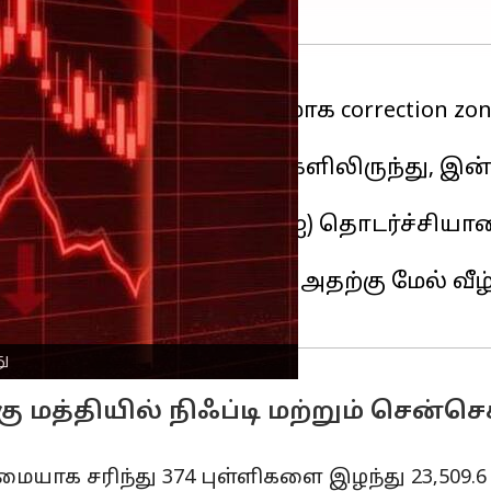
0 குறியீடு அதிகாரப்பூர்வமாக correction zo
ம் சரிவைக் குறிக்கிறது.
தனையான 26,277.35 புள்ளிகளிலிருந்து, இன்
தலீட்டாளர்களின் (எஃப்ஐஐ) தொடர்ச்சியான
ழப்பைக் குறிக்கிறது.
்விலிருந்து 10% அல்லது அதற்கு மேல் வீழ
து
கு மத்தியில் நிஃப்டி மற்றும் சென்
டுமையாக சரிந்து 374 புள்ளிகளை இழந்து 23,509.