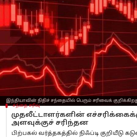
எழுதியவர்
Nov 13, 2024
05:24 pm
Venkatalakshmi V
செய்தி முன்னோட்டம்
தேசிய
பங்குச் சந்தையின்
(NSE)
நிஃப்டி
5
இது இந்தியாவின் நிதிச் சந்தையில் பெரு
குறியீடு செப்டம்பர் 27 அன்று, அதன் சா
சரிந்தது.
இன்றைய சரிவு, வெளிநாட்டு நிறுவன மு
குறியீட்டின் ஐந்தாவது தொடர்ச்சியான இ
முதன்மைக் குறியீடு அதன் சமீபத்திய உயர
இந்தியாவின் நிதிச் சந்தையில் பெரும் சரிவைக் குறிக்கிற
சந்தை சரிவு
முதலீட்டாளர்களின் எச்சரிக்கைக்
அளவுக்குச் சரிந்தன
பிற்பகல் வர்த்தகத்தில் நிஃப்டி குறியீடு க