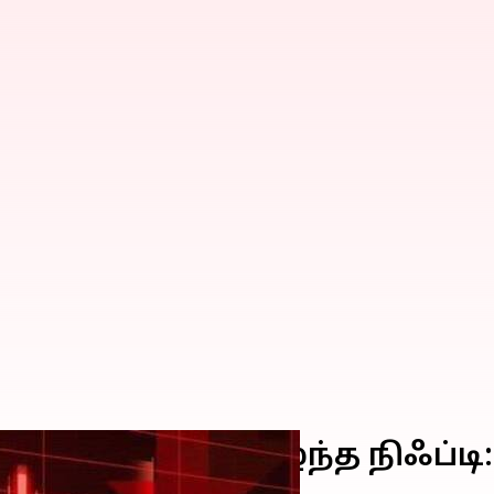
 zone-ற்குள் நுழைந்த நிஃப்டி