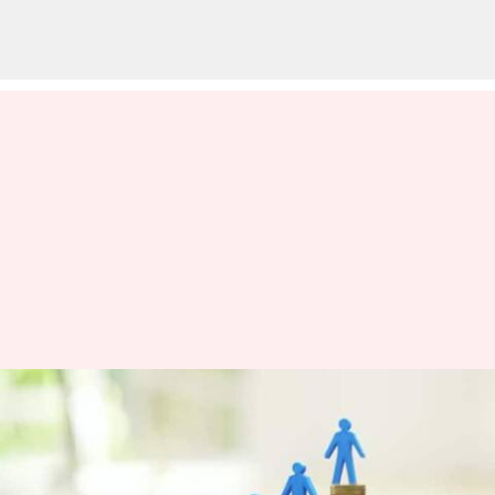
இந்தியாவில் டாப் 5 ஐடி
நிறுவன சிஇஓக்களின்
ஊதிய 160% அதிகரிப்பு;