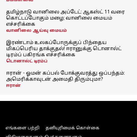
மக்களவை
தமிழ்நாடு வானிலை அப்டேட்: ஆகஸ்ட் 11 வரை
கொட்டப்போகும் மழை; வானிலை மையம்
எச்சரிக்கை
வானிலை ஆய்வு மையம்
இரண்டாம் உலகப்போருக்குப் பிந்தைய
மிகப்பெரிய தாக்குதல்! ஈரானுக்கு டொனால்ட்
டிரம்ப் பகிரங்க எச்சரிக்கை
டொனால்ட் டிரம்ப்
ஈரான் - ஓமன் கப்பல் போக்குவரத்து ஒப்பந்தம்:
அமெரிக்காவுடன் அமைதி திரும்புமா?
ஈரான்
எங்களை பற்றி
தனியுரிமைக் கொள்கை