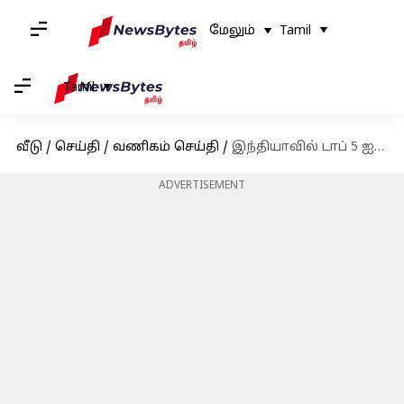
மேலும்
Tamil
Tamil
வீடு
/
செய்தி
/
வணிகம் செய்தி
/
இந்தியாவில் டாப் 5 ஐடி நிறுவன சிஇஓக்களின் ஊதிய 160% அதிகரிப்பு; தொடக்கநிலை ஊழியர்களுக்கு 4% மட்டுமே அதிகரிப்பு
ADVERTISEMENT