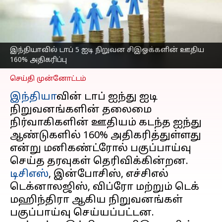
தொடக்கநிலை
ஊழியர்களுக்கு 4%
மட்டுமே அதிகரிப்பு
எழுதியவர்
Dec 23, 2024
05:45 pm
இந்தியாவில் டாப் 5 ஐடி நிறுவன சிஇஓக்களின் ஊதிய
Sekar Chinnappan
160% அதிகரிப்பு
செய்தி முன்னோட்டம்
இந்தியா
வின் டாப் ஐந்து ஐடி
நிறுவனங்களின் தலைமை
நிர்வாகிகளின் ஊதியம் கடந்த ஐந்து
ஆண்டுகளில் 160% அதிகரித்துள்ளது
என்று மனிகண்ட்ரோல் பகுப்பாய்வு
டிசிஎஸ்
, இன்போசிஸ், எச்சிஎல்
டெக்னாலஜிஸ், விப்ரோ மற்றும் டெக்
மஹிந்திரா ஆகிய நிறுவனங்கள்
பகுப்பாய்வு செய்யப்பட்டன.