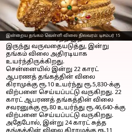
எழுதியவர்
Dec 15, 2023
11:41 am
Prasanna Venkatesh
செய்தி முன்னோட்டம்
கடந்த சில வாரங்களாகவே
தங்கம்
இன்றைய தங்கம் வெள்ளி விலை நிலவரம்: டிசம்பர் 15
வெள்ளி விலை
ஏற்ற இறக்கமாக
இருந்து வருவதையடுத்து, இன்று
தங்கம் விலை அதிரடியாக
உயர்ந்திருக்கிறது.
சென்னையில் இன்று 22 காரட்
ஆபரணத் தங்கத்தின் விலை
கிராமுக்கு ரூ.10 உயர்ந்து ரூ.5,830-க்கு
விற்பனை செய்யப்பட்டு வருகிறது. 22
காரட் ஆபரணத் தங்கத்தின் விலை
சவரனுக்கு ரூ.80 உயர்ந்து ரூ.46,640-க்கு
விற்பனை செய்யப்பட்டு வருகிறது.
அதேபோல், இன்று 24 காரட் சுத்த
தங்கத்தின் விலை கிராமுக்கு ரூ.11