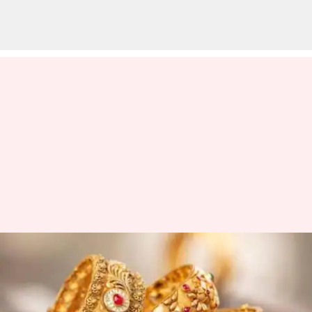
இன்றைய தங்கம் வெள்ளி
விலை நிலவரம்: டிசம்பர்
15