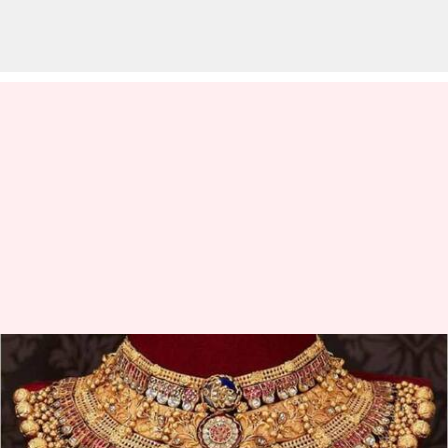
இன்றைய தங்கம் வெள்ளி
விலை நிலவரம்: ஜனவரி
12