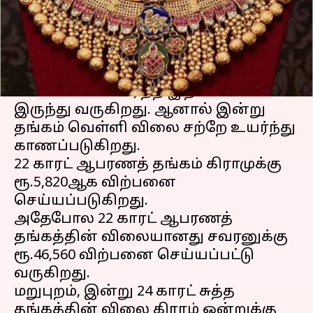
எழுதியவர்
Jan 12, 2024
11:23 am
Sindhuja SM
செய்தி முன்னோட்டம்
கடந்த சில வாரங்களாகவே
தங்கம்
வெள்ளி விலை
ஏற்ற இறக்கமாக
இருந்து வருகிறது. ஆனால் இன்று
தங்கம் வெள்ளி விலை சற்றே உயர்ந்து
காணப்படுகிறது.
22 காரட் ஆபரணத் தங்கம் கிராமுக்கு
ரூ.5,820ஆக விற்பனை
செய்யப்படுகிறது.
அதேபோல 22 காரட் ஆபரணத்
தங்கத்தின் விலையானது சவரனுக்கு
ரூ.46,560 விற்பனை செய்யப்பட்டு
வருகிறது.
மறுபுறம், இன்று 24 காரட் சுத்த
தங்கத்தின் விலை கிராம் ஒன்றுக்கு