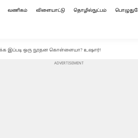
வணிகம்
விளையாட்டு
தொழில்நுட்பம்
பொழுதுப
க்க இப்படி ஒரு நூதன கொள்ளையா? உஷார்!
ADVERTISEMENT