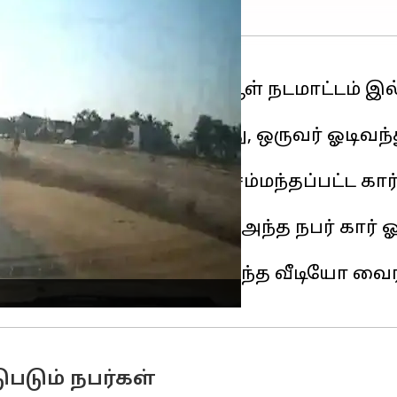
ா
வில் அதிகரித்துள்ளது. ஆள் நடமாட்டம்
்கள் வெளியாகியுள்ளது.
ர் காரில் செல்லும்போது, ஒருவர் ஓடிவந்த
கேமராவில் பதிவாகிறது. சம்மந்தப்பட்ட கார
ள்ளார்.
ரிகிறது. பணம் பறிக்க அந்த நபர் கார் ஓட்
கிறார்.
துக்கொண்டு செல்கிறார். இந்த வீடியோ வ
படும் நபர்கள்