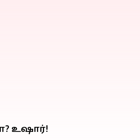
? உஷார்!