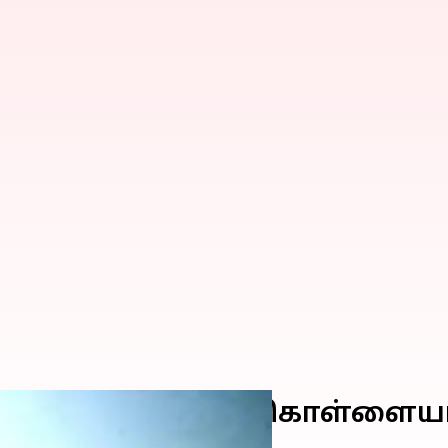
ப்படி ஒரு நூதன கொள்ளையா