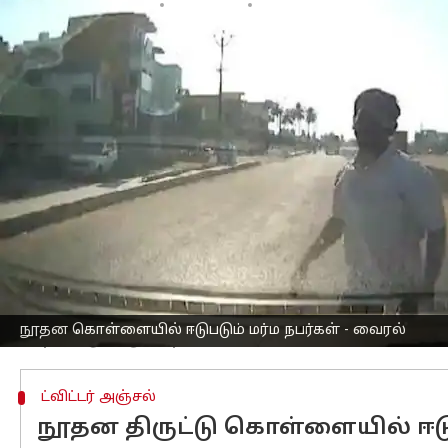
எழுதியவர்
Feb 27, 2023
02:55 pm
Siranjeevi
செய்தி முன்னோட்டம்
சாலையில் வழிப்பறி கொள்ளை
இந்திய
கொள்ளை சம்பவம் ஈடுப்படுவதாக தகவல
தென் இந்தியாவில் ஒரு மாநிலத்தில் ஒருவ
விழுகிறார்.
இவர் செய்யும் செயல் காரின் டேஷ்காம் 
தூரத்திற்கு முன்பாகவே காரை நிறுத்தியு
அந்த நபர் வேண்டுமென்ற செயல்பட்டது தெ
சிம்பிளாக காரில் கேமிரா உள்ளதை கூறு
உடனே அங்கிருந்து அந்த நபர் சுதாரித்
நூதன கொள்ளையில் ஈடுபடும் மர்ம நபர்கள் - வைரல்
ட்விட்டர் அஞ்சல்
நூதன திருட்டு கொள்ளையில் ஈடு