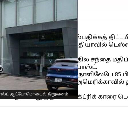
ர்ந்து
இந்தியா
விலும் கால்பதிக்கத் திட்டம
வின்ஃபாஸ்ட் (VinFast). இந்தியாவில் டெஸ்
ாவிற்கு அடுத்தபடியாக, அதில சந்தை ம
்தில் இருக்கிறது வின்ஃபாஸ்ட்.
ல் பட்டியலிடப்பட்ட முதல் நாளிலேயே 85 
ண்டு தொடக்கத்தில் தான், அமெரிக்காவில் 
்ஃபாஸ்ட் ஆட்டோமொபைல் நிறுவனம்