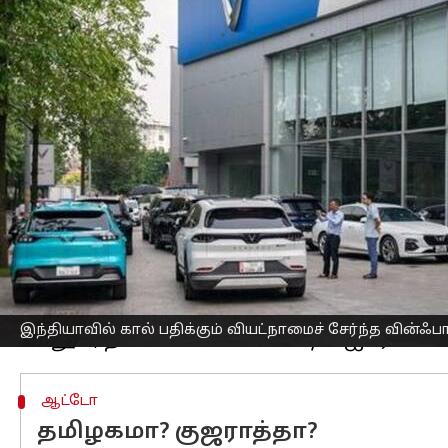
எழுதியவர்
Sep 28, 2023
06:13 pm
Prasanna Venkatesh
செய்தி முன்னோட்டம்
அமெரிக்கா
மற்றும் ஐரோப்பாவைத் தொட
எலெக்ட்ரிக் கார் தயாரிப்பு நிறுவனமான 
திட்டமிட்டு வருகிறது அந்நிறுவனம்.
உலகளவில் டெஸ்லா மற்றும் டொயோட்ட
நிறுவனங்கள் பட்டியலில் மூன்றாவது இடத
அமெரிக்க பங்குச்சந்தையான நாஸ்டாக்கி
பெற்றிருக்கிறது வின்ஃபாஸ்ட். இந்த ஆ
டெலிவரி செய்தது அந்நிறுவனம்.
இந்தியாவில் கால் பதிக்கும் வியட்நாமைச் சேர்ந்த வின
ஆட்டோ
தமிழகமா? குஜராத்தா?