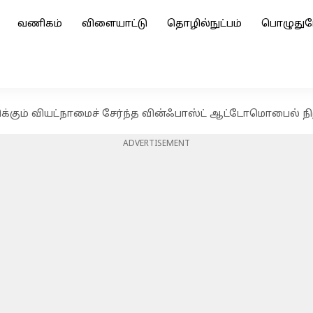
வணிகம்
விளையாட்டு
தொழில்நுட்பம்
பொழுதுப
ிக்கும் வியட்நாமைச் சேர்ந்த வின்ஃபாஸ்ட் ஆட்டோமொபைல் ந
ADVERTISEMENT