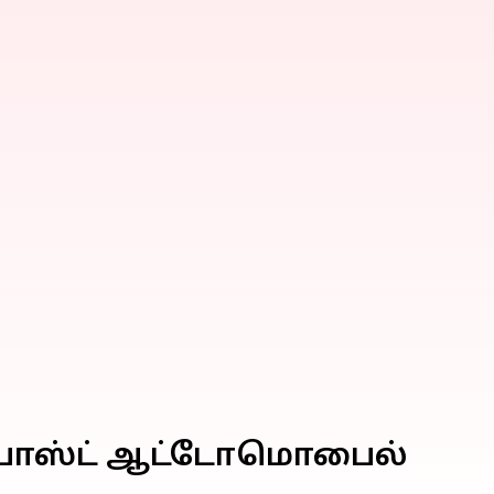
ன்ஃபாஸ்ட் ஆட்டோமொபைல்