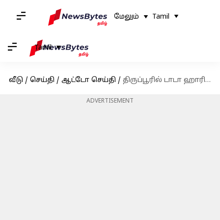
மேலும்
Tamil
Tamil
வீடு
/
செய்தி
/
ஆட்டோ செய்தி
/
திருப்பூரில் டாடா ஹாரியர் எலக்ட்ரிக் பின்னோக்கி உருண்டு விபத்து; ஒருவர் பலி; சம்மன் மோட்தான் விபத்திற்கு காரணமா?
ADVERTISEMENT