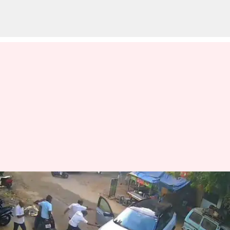
திருப்பூரில் டாடா ஹாரியர்
எலக்ட்ரிக் பின்னோக்கி
உருண்டு விபத்து; ஒருவர்