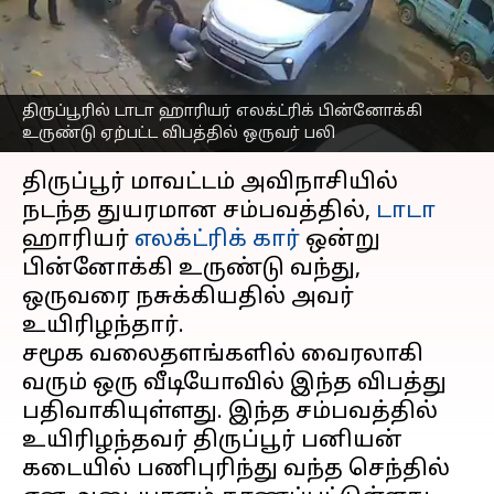
பலி; சம்மன் மோட்தான்
விபத்திற்கு காரணமா?
எழுதியவர்
Aug 22, 2025
03:25 pm
Sekar Chinnappan
திருப்பூரில் டாடா ஹாரியர் எலக்ட்ரிக் பின்னோக்கி
உருண்டு ஏற்பட்ட விபத்தில் ஒருவர் பலி
செய்தி முன்னோட்டம்
திருப்பூர் மாவட்டம் அவிநாசியில்
நடந்த துயரமான சம்பவத்தில்,
டாடா
ஹாரியர்
எலக்ட்ரிக் கார்
ஒன்று
பின்னோக்கி உருண்டு வந்து,
ஒருவரை நசுக்கியதில் அவர்
உயிரிழந்தார்.
சமூக வலைதளங்களில் வைரலாகி
வரும் ஒரு வீடியோவில் இந்த விபத்து
பதிவாகியுள்ளது. இந்த சம்பவத்தில்
உயிரிழந்தவர் திருப்பூர் பனியன்
கடையில் பணிபுரிந்து வந்த செந்தில்