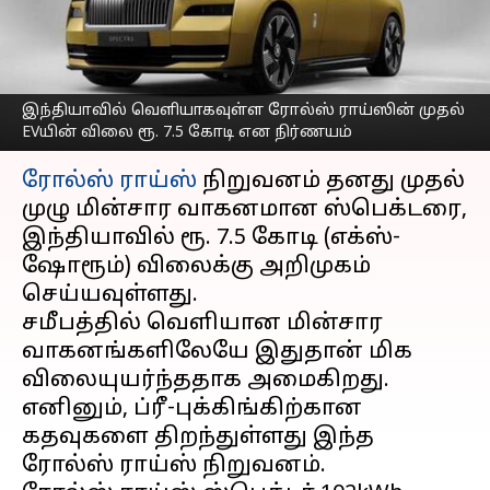
விலை ரூ. 7.5 கோடி என
நிர்ணயம்
எழுதியவர்
Jan 19, 2024
05:50 pm
Venkatalakshmi V
இந்தியாவில் வெளியாகவுள்ள ரோல்ஸ் ராய்ஸின் முதல்
EVயின் விலை ரூ. 7.5 கோடி என நிர்ணயம்
செய்தி முன்னோட்டம்
ரோல்ஸ் ராய்ஸ்
நிறுவனம் தனது முதல்
முழு மின்சார வாகனமான ஸ்பெக்டரை,
இந்தியாவில் ரூ. 7.5 கோடி (எக்ஸ்-
ஷோரூம்) விலைக்கு அறிமுகம்
செய்யவுள்ளது.
சமீபத்தில் வெளியான மின்சார
வாகனங்களிலேயே இதுதான் மிக
விலையுயர்ந்ததாக அமைகிறது.
எனினும், ப்ரீ-புக்கிங்கிற்கான
கதவுகளை திறந்துள்ளது இந்த
ரோல்ஸ் ராய்ஸ் நிறுவனம்.