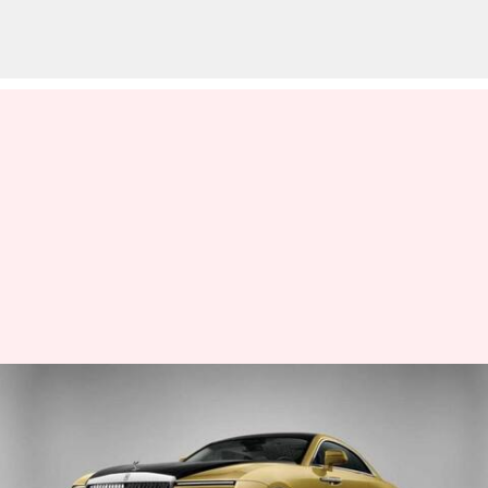
இந்தியாவில்
வெளியாகவுள்ள ரோல்ஸ்
ராய்ஸின் முதல் EVயின்