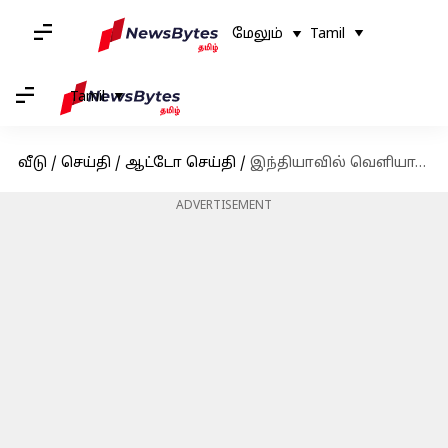
மேலும்
Tamil
Tamil
வீடு
/
செய்தி
/
ஆட்டோ செய்தி
/
இந்தியாவில் வெளியாகவுள்ள ரோல்ஸ் ராய்ஸின் முதல் EVயின் விலை ரூ. 7.5 கோடி என நிர்ணயம்
ADVERTISEMENT