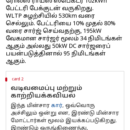
ரோல்ஸ் ராய்ஸ் ஸ்பெக்டர் 102kWh
பேட்டரி பேக்குடன் வருகிறது.
WLTP சுழற்சியில் 530km வரை
செல்லும். பேட்டரியை 10% முதல் 80%
வரை சார்ஜ் செய்வதற்கு, 195kW
வேகமான சார்ஜர் மூலம் 34 நிமிடங்கள்
ஆகும் அல்லது 50kW DC சார்ஜரைப்
பயன்படுத்தினால் 95 நிமிடங்கள்
card 2
வடிவமைப்பு மற்றும்
காற்றியக்கவியல்
இந்த மின்சார
கார்
, ஒவ்வொரு
அச்சிலும் ஒன்று என, இரண்டு மின்சார
மோட்டார்கள் மூலம் இயக்கப்படுகிறது.
இரண்டும் ஒருங்கிணைந்து,