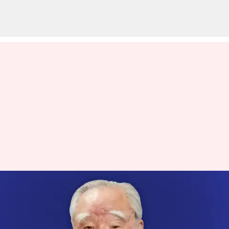
சுஸூகி மோட்டார்ஸின்
முன்னாள் தலைவர்
ஒசாமு சுஸூகி