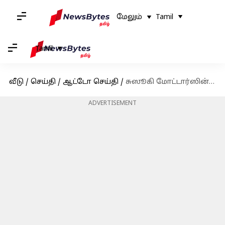
மேலும்
Tamil
Tamil
வீடு
/
செய்தி
/
ஆட்டோ செய்தி
/
சுஸூகி மோட்டார்ஸின் முன்னாள் தலைவர் ஒசாமு சுஸூகி உடல்நலக்குறைவால் காலமானார்
ADVERTISEMENT