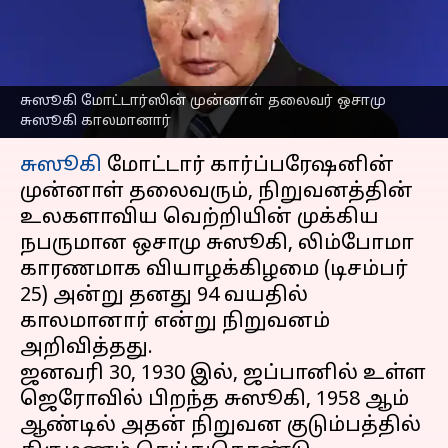
உடல்நலக்குறைவால்
காலமானார்
எழுதியவர்
Dec 27, 2024
02:11 pm
Sekar Chinnappan
சுஸூகி மோட்டார்ஸின் முன்னாள் தலைவர் ஒசாமு
சுஸூகி காலமானார்
செய்தி முன்னோட்டம்
சுஸூகி
மோட்டார் கார்ப்பரேஷனின்
முன்னாள் தலைவரும், நிறுவனத்தின்
உலகளாவிய வெற்றியின் முக்கிய
நபருமான ஒசாமு சுஸூகி, லிம்போமா
காரணமாக வியாழக்கிழமை (டிசம்பர்
25) அன்று தனது 94 வயதில்
காலமானார் என்று நிறுவனம்
அறிவித்தது.
ஜனவரி 30, 1930 இல், ஜப்பானில் உள்ள
ஜெரோவில் பிறந்த சுஸூகி, 1958 ஆம்
ஆண்டில் அதன் நிறுவன குடும்பத்தில்