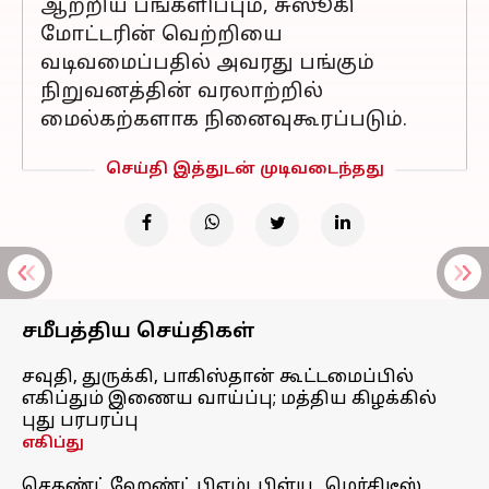
ஆற்றிய பங்களிப்பும், சுஸூகி
மோட்டரின் வெற்றியை
வடிவமைப்பதில் அவரது பங்கும்
நிறுவனத்தின் வரலாற்றில்
மைல்கற்களாக நினைவுகூரப்படும்.
செய்தி இத்துடன் முடிவடைந்தது
சமீபத்திய செய்திகள்
சவுதி, துருக்கி, பாகிஸ்தான் கூட்டமைப்பில்
எகிப்தும் இணைய வாய்ப்பு; மத்திய கிழக்கில்
புது பரபரப்பு
எகிப்து
செகண்ட் ஹேண்ட் பிஎம்டபிள்யூ, மெர்சிடீஸ்