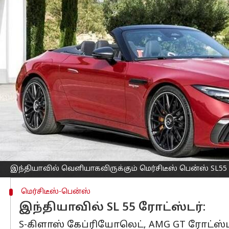
எழுதியவர்
May 22, 2023
02:14 pm
Prasanna Venkatesh
செய்தி முன்னோட்டம்
பிற நாடுகளில் விற்பனையில் இருக்கக்க
ஆட்டோமொபைல்
சந்தையில் அறிமுகப்பட
12 வருடங்களுக்குப் பிறகு அந்த மாடலை 
திட்டமிட்டிருக்கிறது அந்நிறுவனம்.
கடைசியாக இந்த மாடலின் ஐந்தாம் தல
மாடலை இந்தியாவில் அந்நிறுவனம் வெ
இந்த இரண்டு டோர்கள் கொண்ட SL கிளாஸ் 
இந்தியாவில் வெளியாகவிருக்கும் மெர்சிடீஸ் பென்ஸ் SL55
மெர்சிடீஸ்-பென்ஸ்
இந்தியாவில் SL 55 ரோட்ஸ்டர்:
S-கிளாஸ் கேப்ரியோலெட், AMG GT ரோட்ஸ்