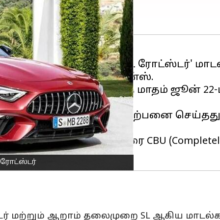
ூடிய ஏழாம் தலைமுறை 'SL ரோட்ஸ்டர்' மாடல
ுத்தியது மெர்சிடீஸ்-பென்ஸ்.
'SL55 ரோட்ஸ்டராக' அடுத்த மாதம் ஜூன் 22
ைமுறை மாடலை 2012-ல் விற்பனை செய்தது
ளியிடவில்லை.
ஃப்ளாக்ஷிப் ரோட்ஸ்டரை CBU (Completely 
 ரோட்ஸ்டர்
டர் மற்றும் ஆறாம் தலைமுறை SL ஆகிய மாடல்