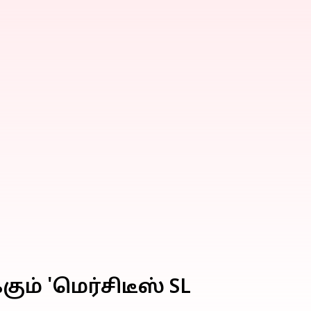
ம் 'மெர்சிடீஸ் SL