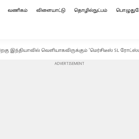
வணிகம்
விளையாட்டு
தொழில்நுட்பம்
பொழுதுப
றகு இந்தியாவில் வெளியாகவிருக்கும் 'மெர்சிடீஸ் SL ரோட்ஸ்ட
ADVERTISEMENT