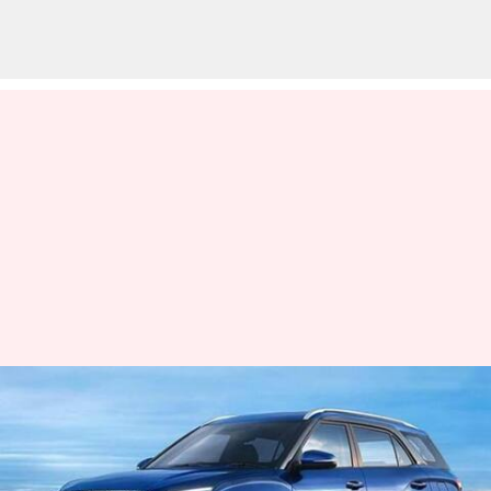
அல்கஸார் ஃபேஸ்லிஃப்ட்
வெர்ஷனை உருவாக்கி
வரும் ஹூண்டாய்