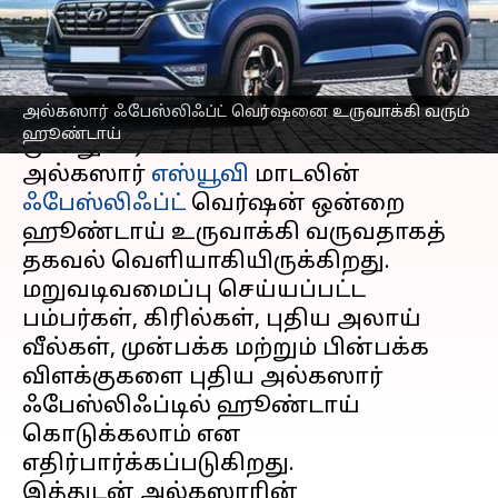
எழுதியவர்
Sep 19, 2023
12:43 pm
Prasanna Venkatesh
செய்தி முன்னோட்டம்
அல்கஸார் ஃபேஸ்லிஃப்ட் வெர்ஷனை உருவாக்கி வரும்
இந்தியா
வில் விற்பனையாகி வரும்
ஹூண்டாய்
மூன்று வரிசை சீட்கள் கொண்ட
அல்கஸார்
எஸ்யூவி
மாடலின்
ஃபேஸ்லிஃப்ட்
வெர்ஷன் ஒன்றை
ஹூண்டாய் உருவாக்கி வருவதாகத்
தகவல் வெளியாகியிருக்கிறது.
மறுவடிவமைப்பு செய்யப்பட்ட
பம்பர்கள், கிரில்கள், புதிய அலாய்
வீல்கள், முன்பக்க மற்றும் பின்பக்க
விளக்குகளை புதிய அல்கஸார்
ஃபேஸ்லிஃப்டில் ஹூண்டாய்
கொடுக்கலாம் என
எதிர்பார்க்கப்படுகிறது.
இத்துடன் அல்கஸாரின்