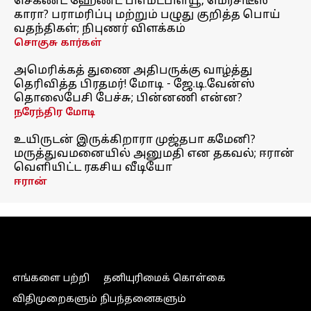
செகண்ட் ஹேண்ட் பிஎம்டபிள்யூ, மெர்சிடீஸ்
காரா? பராமரிப்பு மற்றும் பழுது குறித்த பொய்
வதந்திகள்; நிபுணர் விளக்கம்
சொகுசு கார்கள்
அமெரிக்கத் துணை அதிபருக்கு வாழ்த்து
தெரிவித்த பிரதமர்! மோடி - ஜே.டி.வேன்ஸ்
தொலைபேசி பேச்சு; பின்னணி என்ன?
நரேந்திர மோடி
உயிருடன் இருக்கிறாரா முஜ்தபா கமேனி?
மருத்துவமனையில் அனுமதி என தகவல்; ஈரான்
வெளியிட்ட ரகசிய வீடியோ
ஈரான்
எங்களை பற்றி
தனியுரிமைக் கொள்கை
விதிமுறைகளும் நிபந்தனைகளும்