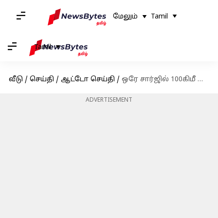
மேலும்
Tamil
Tamil
வீடு
/
செய்தி
/
ஆட்டோ செய்தி
/
ஒரே சார்ஜில் 100கிமீ செல்லும் எலக்ட்ரிக் ஸ்கூட்டர் அறிமுகம்! விலை இவ்வளவு தானா?
ADVERTISEMENT