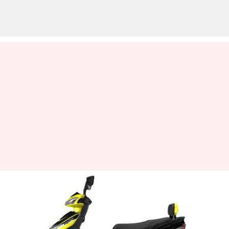
ஒரே சார்ஜில் 100கிமீ
செல்லும் எலக்ட்ரிக்
ஸ்கூட்டர் அறிமுகம்!