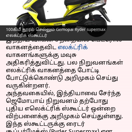
விலை இவ்வளவு தானா?
எழுதியவர்
Mar 01, 2023
05:21 pm
Siranjeevi
செய்தி முன்னோட்டம்
100கிமீ தூரம் செல்லும் Gemopai Ryder supermax
எலக்ட்ரிக் ஸ்கூட்டர்
இந்திய வாகன சந்தையில் பெட்ரோல்
வாகனத்தைவிட
எலக்ட்ரிக்
வாகனங்களுக்கு மவுசு
அதிகரித்துவிட்டது. பல நிறுவனங்கள்
எலக்ட்ரிக் வாகனத்தை போட்டி
போட்டுக்கொண்டு அறிமுகம் செய்து
வருகின்றனர்.
அந்தவகையில், இந்தியாவை சேர்ந்த
ஜெமோபாய் நிறுவனம் தற்போது
புதிய எலெக்ட்ரிக் ஸ்கூட்டர் ஒன்றை
விற்பனைக்கு அறிமுகம் செய்துள்ளது.
இந்த ஸ்கூட்டருக்கு ரைடர்