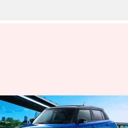
ஜப்பான் மொபிலிட்டி
ஷோவில் அறிமுகமானது
மாருதி சுஸூகியின்