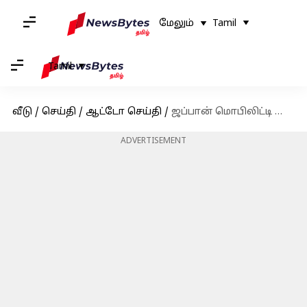
மேலும்
Tamil
Tamil
வீடு
/
செய்தி
/
ஆட்டோ செய்தி
/
ஜப்பான் மொபிலிட்டி ஷோவில் அறிமுகமானது மாருதி சுஸூகியின் 'நான்காம் தலைமுறை ஸ்விப்ட்'
ADVERTISEMENT