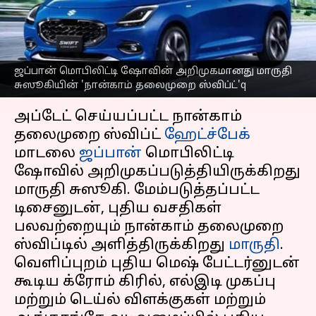
'நான்காம் தலைமுறை
ஸ்விப்ட்'
எழுதியவர்
Oct 25, 2023
11:41 am
Prasanna Venkatesh
ஜப்பான் மொபிலிட்டி ஷோவின் அறிமுகமானது மாருதி
சுஸூகியின் 'நான்காம் தலைமுறை ஸ்விப்ட்'q
செய்தி முன்னோட்டம்
அப்டேட் செய்யப்பட்ட நான்காம்
தலைமுறை ஸ்விப்ட்
ஹேட்ச்பேக்
மாடலை
ஜப்பான்
மொபிலிட்டி
ஷோவில் அறிமுகப்படுத்தியிருக்கிறது
மாருதி சுஸூகி. மேம்படுத்தப்பட்ட
டிசைனுடன், புதிய வசதிகள்
பலவற்றையும் நான்காம் தலைமுறை
ஸ்விப்டில் அளித்திருக்கிறது
மாருதி
.
வெளிப்புறம் புதிய மெஷ் பேட்டர்னுடன்
கூடிய க்ரோம் கிரில், எல்இடி முகப்பு
மற்றும் டெய்ல் விளக்குகள் மற்றும்