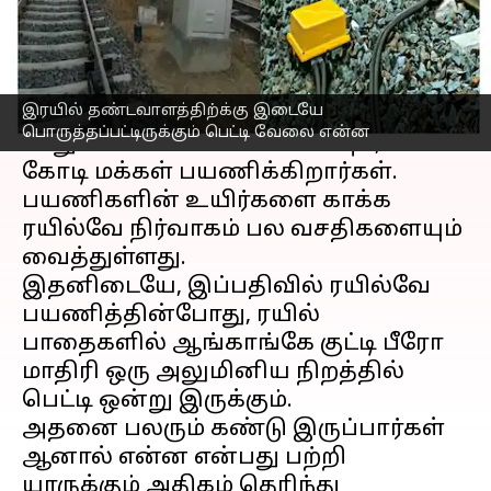
எழுதியவர்
Mar 17, 2023
02:56 pm
Siranjeevi
செய்தி முன்னோட்டம்
இரயில் தண்டவாளத்திற்க்கு இடையே
இரயில்
பயணம் என்பது ஒரு
பொருத்தப்பட்டிருக்கும் பெட்டி வேலை என்ன
பாதுகாப்பான பயணம் எனவும், பல
கோடி மக்கள் பயணிக்கிறார்கள்.
பயணிகளின் உயிர்களை காக்க
ரயில்வே நிர்வாகம் பல வசதிகளையும்
வைத்துள்ளது.
இதனிடையே, இப்பதிவில் ரயில்வே
பயணித்தின்போது, ரயில்
பாதைகளில் ஆங்காங்கே குட்டி பீரோ
மாதிரி ஒரு அலுமினிய நிறத்தில்
பெட்டி ஒன்று இருக்கும்.
அதனை பலரும் கண்டு இருப்பார்கள்
ஆனால் என்ன என்பது பற்றி
யாருக்கும் அதிகம் தெரிந்து