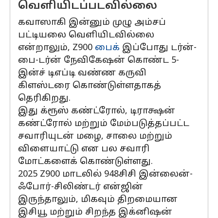
வெளியிடப்படவில்லை
கவாஸாகி இன்னும் முழு அம்சப்
பட்டியலை வெளியிடவில்லை
என்றாலும், Z900
பைக்
இப்போது டர்ன்-
பை-டர்ன் நேவிகேஷன் கொண்ட 5-
இன்ச் டிஎப்டி வண்ண கருவி
கிளஸ்டரை கொண்டுள்ளதாகத்
தெரிகிறது.
இது க்ரூஸ் கண்ட்ரோல், டிராக்ஷன்
கண்ட்ரோல் மற்றும் மேம்படுத்தப்பட்ட
சவாரியுடன் மழை, சாலை மற்றும்
விளையாட்டு என பல சவாரி
மோட்களைக் கொண்டுள்ளது.
2025 Z900 மாடலில் 948சிசி இன்லைன்-
ஃபோர்-சிலிண்டர் என்ஜின்
இருந்தாலும், மிகவும் திறமையான
இசியூ மற்றும் சிறந்த இக்னிஷன்