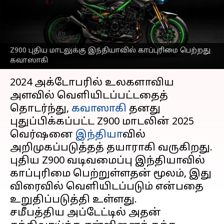
விரைவில் விற்பனைக்கு
வரும் என தகவல்
எழுதியவர்
Mar 31, 2025
04:24 pm
Sekar Chinnappan
Z900 புதிய மாடலுக்கு இந்தியாவில் காப்புரிமை பெற்றது
கவாஸாகி
செய்தி முன்னோட்டம்
2024 அக்டோபரில் உலகளாவிய
அளவில் வெளியிடப்பட்டதைத்
தொடர்ந்து,
கவாஸாகி
தனது
புதுப்பிக்கப்பட்ட Z900 மாடலின் 2025
வெர்ஷனை
இந்தியா
வில்
அறிமுகப்படுத்தத் தயாராகி வருகிறது.
புதிய Z900 வடிவமைப்பு இந்தியாவில்
காப்புரிமை பெற்றுள்ளதன் மூலம், இது
விரைவில் வெளியிடப்படும் என்பதை
உறுதிப்படுத்தி உள்ளது.
சமீபத்திய அப்டேட்டில் அதன்