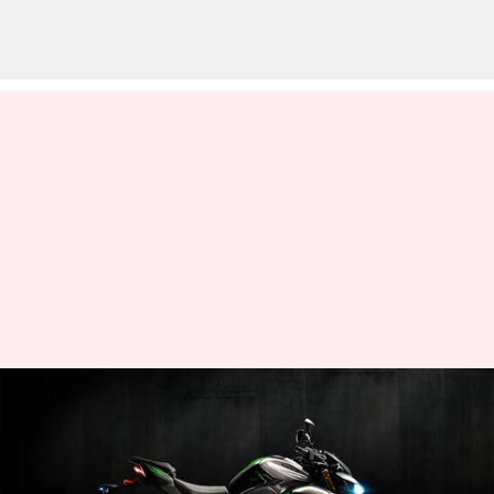
Z900 புதிய மாடலுக்கு
இந்தியாவில் காப்புரிமை
பெற்றது கவாஸாகி;