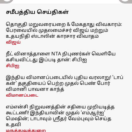
சமீபத்திய செய்திகள்
தொகுதி மறுவரையறை & மேகதாது விவகாரம்:
பேரவையில் முதலமைச்சர் விஜய் மற்றும்
உதயநிதி ஸ்டாலின் காரசார விவாதம்
விஜய்
நீட் வினாத்தாளை NTA நிபுணர்கள் வெளியே
கசியவிட்டது இப்படி தான்: சிபிஐ
சிபிஐ
இந்திய விமானப்படையில் புதிய வரலாறு! 'டாப்
கன்' தகுதியைப் பெற்ற முதல் பெண் போர்
விமானி பாவனா காந்த்
விமானப்படை
எம்என்சி நிறுவனத்தின் சதியை முறியடித்த
கூட்டணி! இந்தியாவின் முதல் 'எம்ஆர்ஐ'
மெஷின்; டாடாவும் ஸ்ரீதர் வேம்புவும் செய்த
உதவி
மருத்துவத்துறை