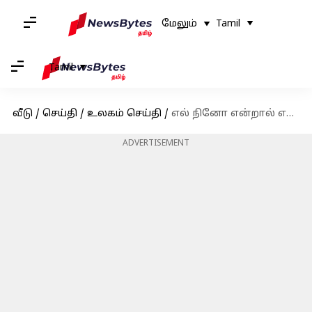
மேலும்
Tamil
Tamil
வீடு
/
செய்தி
/
உலகம் செய்தி
/
எல் நினோ என்றால் என்ன; அது உலக வானிலையை எவ்வாறு பாதிக்கிறது
ADVERTISEMENT