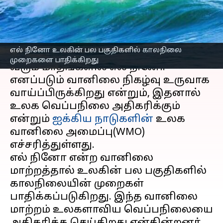
பாதிக்கிறது
எழுதியவர்
May 06, 2023
08:45 am
Sindhuja SM
செய்தி முன்னோட்டம்
எல் நினோ உலகின் பல பகுதிகளில் காலநிலை
முறைகளை பாதிக்கிறது
வரும் மாதங்களில் எல் நினோ
எனப்படும் வானிலை நிகழ்வு உருவாக
வாய்ப்பிருக்கிறது என்றும், இதனால்
உலக வெப்பநிலை அதிகரிக்கும்
என்றும்
ஐக்கிய நாடுகளின்
உலக
வானிலை அமைப்பு(WMO)
எச்சரித்துள்ளது.
எல் நினோ என்ற வானிலை
மாற்றத்தால் உலகின் பல பகுதிகளில்
காலநிலையின் முறைகள்
பாதிக்கப்படுகிறது. இந்த வானிலை
மாற்றம் உலகளாவிய வெப்பநிலையை