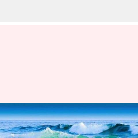
எல் நினோ என்றால்
என்ன; அது உலக
வானிலையை எவ்வாறு