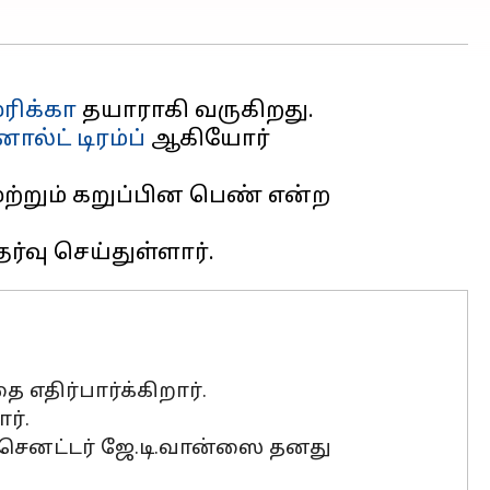
ரிக்கா
தயாராகி வருகிறது.
ல்ட் டிரம்ப்
ஆகியோர்
்றும் கறுப்பின பெண் என்ற
எதிர்பார்க்கிறார்.
ர்.
ோ செனட்டர் ஜே.டி.வான்ஸை தனது