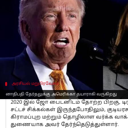
எழுதியவர்
Nov 05, 2024
11:18 am
Venkatalakshmi V
செய்தி முன்னோட்டம்
நவம்பர் 5, 2024 செவ்வாய்கிழமை நடைப
இந்த போட்டியில் துணை ஜனாதிபதி
கம
போட்டியிடுகின்றனர்.
கமலா ஹாரிஸ் வெற்றி பெற்றால் ஜனாதி
வரலாற்றை உருவாக்குவார் என்று நம்புகி
அரசியல் மறுபிரவேசம்
வெள்ளை மாளிகை திரும்புவதற்கா
னாதிபதி தேர்தலுக்கு அமெரிக்கா தயாராகி வருகிறது
2020 இல் ஜோ பைடனிடம் தோற்ற பிறகு, டிர
சட்டச் சிக்கல்கள் இருந்தபோதிலும், குடியரசு
கிராமப்புற மற்றும் தொழிலாள வர்க்க வா
துணையாக அவர் தேர்ந்தெடுத்துள்ளார்.