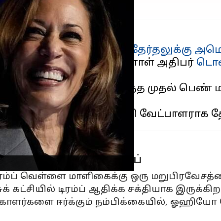
ெறும் முக்கிய ஜனாதிபதி
தேர்தலுக்கு
அமெ
லா ஹாரிஸ்
மற்றும் முன்னாள் அதிபர்
டொனா
பதி பதவியை ஆக்கிரமித்த முதல் பெண் மற
றார்.
ன முயற்சியில் டிரம்ப்
ம்ப் வெள்ளை மாளிகைக்கு ஒரு மறுபிரவேசத்தை 
க் கட்சியில் டிரம்ப் ஆதிக்க சக்தியாக இருக்கிறா
க்காளர்களை ஈர்க்கும் நம்பிக்கையில், ஓஹிய