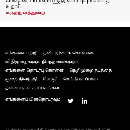
மெஷின்; டாடாவும் ஸ்ரீதர் வேம்புவும் செய்த
உதவி
மருத்துவத்துறை
எங்களை பற்றி
தனியுரிமைக் கொள்கை
விதிமுறைகளும் நிபந்தனைகளும்
எங்களை தொடர்பு கொள்ள
நெறிமுறை நடத்தை
குறை நிவர்த்தி
செய்தி
செய்தி காப்பகம்
தலைப்புகள் காப்பகங்கள்
எங்களைப் பின்தொடரவும்