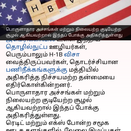
ஊழியர்களுக்கு ஆபத்தா?
எழுதியவர்
Apr 17, 2025
07:58 am
Venkatalakshmi V
செய்தி முன்னோட்டம்
பொருளாதார அச்சங்கள் மற்றும் நிலையற்ற குடியேற்ற
சூழல் ஆகியவற்றால் இந்தப் போக்கு அதிகரித்துள்ளது
அமெரிக்காவில்
உள்ள இந்திய
தொழில்நுட்ப
ஊழியர்கள்,
பெரும்பாலும் H-1B
விசா
வைத்திருப்பவர்கள், தொடர்ச்சியான
பணிநீக்கங்களுக்கு
மத்தியில்
அதிகரித்த நிச்சயமற்ற தன்மையை
எதிர்கொள்கின்றனர்.
பொருளாதார அச்சங்கள் மற்றும்
நிலையற்ற குடியேற்ற சூழல்
ஆகியவற்றால் இந்தப் போக்கு
அதிகரித்துள்ளது.
ரெடிட் மற்றும் எக்ஸ் போன்ற சமூக