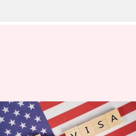
அமெரிக்காவில் H-1B
விசாவில் உள்ள
தொழில்நுட்ப