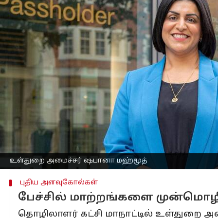
எழுதியவர்
Sep 29, 2025
06:46 pm
Venkatalakshmi V
செய்தி முன்னோட்டம்
(Permanent Residency) நிரந்தர வதிவ
இராச்சியம்
பரிசீலித்து வருகிறது.
முன்மொழியப்பட்ட மாற்றங்கள் படி, வி
மூலம் சமூகத்திற்கு தங்கள் பங்களிப்பை 
இது சமூகப் பாதுகாப்பு பங்களிப்புகள
தற்போது, ​​பெரும்பாலான புலம்பெயர்ந்
விண்ணப்பிக்கலாம்.
உள்துறை அமைச்சர் ஷபானா மஹ்மூத்
புதிய அளவுகோல்கள்
பேச்சில் மாற்றங்களை முன்மொ
தொழிலாளர் கட்சி மாநாட்டில் உள்துறை 