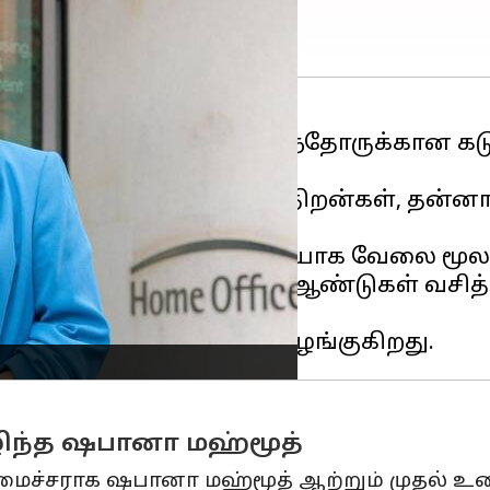
ிட உரிமை கோரும் புலம்பெயர்ந்தோருக்கா
ண்ணப்பதாரர்கள் மொழித் திறன்கள், தன்னா
நிரூபிக்க வேண்டும்.
ை செலுத்துவதன் ஒரு பகுதியாக வேலை மூல
தோர்
இங்கிலாந்தில்
ஐந்து ஆண்டுகள் வசித்த ப
ழிந்த ஷபானா மஹ்மூத்
அமைச்சராக ஷபானா மஹ்மூத் ஆற்றும் முதல் உ