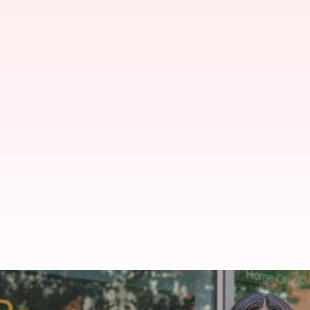
PR விதிகளை கடுமையாக்க இங
வேண்டியவை