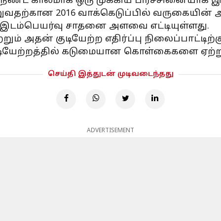
ம் நீண்ட காலமாக ஒரு முக்கிய பிரச்சினையாக இர
ுவதற்கான 2016 வாக்கெடுப்பில் வருகையின் 
நிகர இடம்பெயர்வு சாதனை அளவை எட்டியுள்ளது.
்றும் அதன் குடியேற்ற எதிர்ப்பு நிலைப்பாட்டிற
டியேற்றத்தில் கடுமையான கொள்கைகளை ஏற்ற
செய்தி இத்துடன் முடிவடைந்தது
ADVERTISEMENT