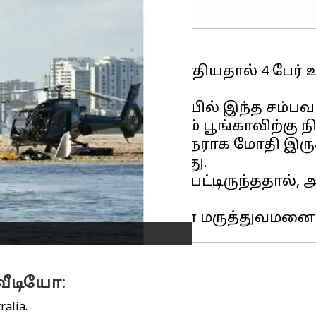
ள் நேருக்குநேராக மோதியதால் 4 பேர் உயி
ன நிலையில் உள்ளனர்.
த்தின் தங்க கடற்கரையில் இந்த சம்பவம் 
அந்த பகுதியில் இருக்கும் பூங்காவிற்கு 
ள் நடுவானில் நெருக்குநேராக மோதி இரு
டற்கரை மணலில் விழுந்தது.
ில் மட்டுமே பலத்த அடி பட்டிருந்ததால்,
ரபரப்பு ஏற்பட்டது.
வீடியோ:
ralia.