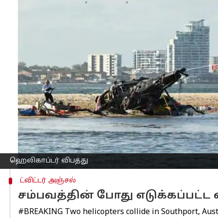
எழுதியவர்
Jan 03, 2023
11:07 am
Sindhuja SM
செய்தி முன்னோட்டம்
ஆஸ்திரேலியாவில் இரண்டு ஹெலிகாப்டர்க
அடைந்துள்ளனர். 3 பேர் கவலைக்கிடமா
ஆஸ்திரேலியாவின் குயின்ஸ்லாந்து மாகண
இன்று அங்கு விடுமுறை தினம். அதனால், 
இந்த நிலையில், இரண்டு ஹெலிகாப்டர்க
ஒரு ஹெலிகாப்டர் மோதிய வேகத்தில் க
இன்னொரு ஹெலிகாப்டருக்கு முன் பகுதிய
இந்த நிகழ்வால்,அந்த பகுதியில் பெரும் ப
ஹெலிகாப்டர் விபத்து
ட்விட்டர் அஞ்சல்
சம்பவத்தின் போது எடுக்கப்பட்ட 
#BREAKING
Two helicopters collide in Southport, Aust