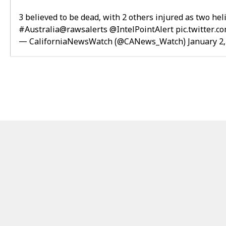
3 believed to be dead, with 2 others injured as two hel
#Australia
@rawsalerts
@IntelPointAlert
pic.twitter.
— CaliforniaNewsWatch (@CANews_Watch)
January 2