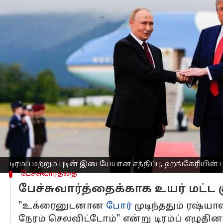
எழுதியவர்
Oct 17, 2025
08:19 am
Venkatalakshmi V
செய்தி முன்னோட்டம்
உக்ரைனில்
நடக்கும் போரை முடிவுக்கு
அமெரிக்க
அதிபர்
டொனால்ட் டிரம்ப்
விய
ட்ரூத் சோஷியலில்
ஒரு பதிவில், "மத்த
வாழ்த்தியதாகவும், இது "பல நூற்றாண்ட
"மத்திய கிழக்கில் கிடைத்த வெற்றி 
டிரம்ப் மற்றும் புடின் இடையேயான சந்திப்பு, ஹங்கேரியின்
பேச்சுவார்த்தை
பேச்சுவார்த்தைக்காக உயர் மட்ட 
"உக்ரைனுடனான
போர்
முடிந்ததும் ரஷ்யா
நேரம் செலவிட்டோம்" என்று டிரம்ப் எழுதினா