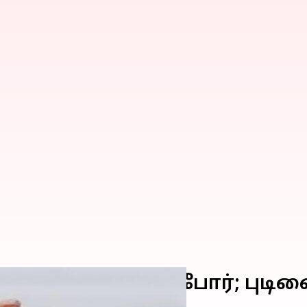
ரஷ்யா-உக்ரைன் போர்; புடினை