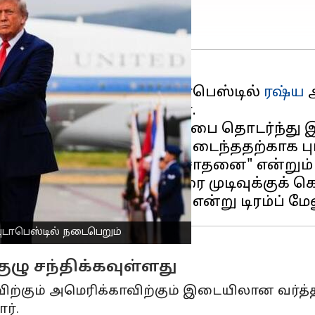
 கொண்டுவருவதற்காக, புடாபெஸ்டில்
ரஷ்ய
அ
ாழக்கிழமை தெரிவித்தார்.
ிய கிழக்கில் அமைதியை" அடைந்ததற்காக ப
ுகளாக கனவு கண்ட ஒரு சாதனை" என்றும் டி
ரஷ்யா/உக்ரைனுடனான போரை முடிவுக்குக் 
 புடாபெஸ்டில் நடைபெறும்
குழு சந்திக்கவுள்ளது
விற்கும் அமெரிக்காவிற்கும் இடையிலான வர்த்த
ர்.