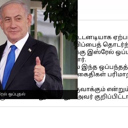
ராஜதந்திர முன்னேற்றம் உடனடியாக ஏற்பட 
வெளியிட்ட முக்கிய அறிவிப்பைத் தொடர்ந்த
ன ஆரம்பகட்ட எல்லைக்கு இஸ்ரேல் ஒப்புதல
ம் டிரம்ப் தெரிவித்துள்ளார்.
ள ஜனாதிபதி டிரம்ப், ஹமாஸ் இந்த ஒப்பந்
, பிணைக்கைதிகள் மற்றும் கைதிகள் பரிமாற
க்கான நிலைமைகளை உருவாக்கும் என்றும்
ல் ஒப்புதல்