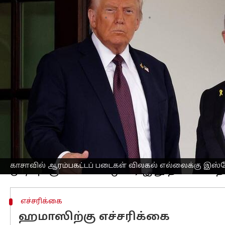
எழுதியவர்
Oct 05, 2025
08:26 am
Sekar Chinnappan
செய்தி முன்னோட்டம்
இஸ்ரேல்
-காசா மோதலில் ஒரு முக்கிய இ
அமெரிக்க ஜனாதிபதி
டொனால்ட் டிரம்ப்
காசாவிலிருந்து படைகளை விலக்குவதற்கா
திட்டம் ஹமாஸிடம் பகிரப்பட்டுள்ளது என்று
ட்ரூத் சோஷியல் தளத்தில் பதிவிட்டுள்
போர்நிறுத்தம் அமலுக்கு வரும் என்றும்
உறுதிப்படுத்தினார்.
இதுவே, அடுத்தகட்ட படைகள் விலக்கலு
காசாவில் ஆரம்பகட்டப் படைகள் விலகல் எல்லைக்கு இஸ்ரே
எச்சரிக்கை
ஹமாஸிற்கு எச்சரிக்கை