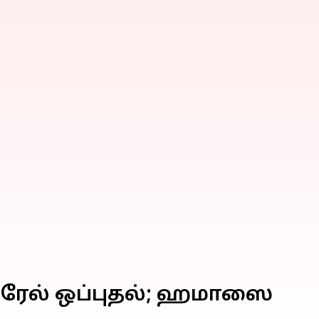
்ரேல் ஒப்புதல்; ஹமாஸை