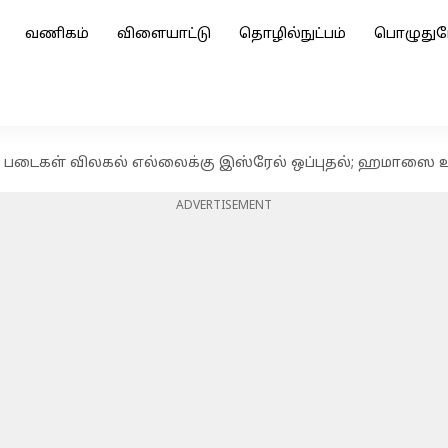
வணிகம்
விளையாட்டு
தொழில்நுட்பம்
பொழுதுப
் படைகள் விலகல் எல்லைக்கு இஸ்ரேல் ஒப்புதல்; ஹமாஸை உட
ADVERTISEMENT