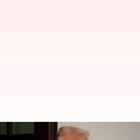
காசாவில் ஆரம்பகட்டப் பட
உடனடியாக செயல்பட டிரம்ப்