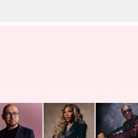
டைம் பத்திரிகையின்
2025ஆம் ஆண்டுக்கான
மிகவும் செல்வாக்கு மிக்க