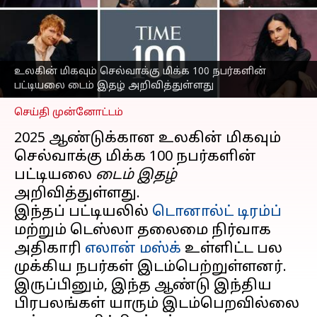
நபர்களின் பட்டியல்:
இந்தியர்கள்
இடம்பெறவில்லை
எழுதியவர்
Apr 17, 2025
02:59 pm
உலகின் மிகவும் செல்வாக்கு மிக்க 100 நபர்களின்
Venkatalakshmi V
பட்டியலை டைம் இதழ் அறிவித்துள்ளது
செய்தி முன்னோட்டம்
2025 ஆண்டுக்கான உலகின் மிகவும்
செல்வாக்கு மிக்க 100 நபர்களின்
பட்டியலை
டைம் இதழ்
அறிவித்துள்ளது.
இந்தப் பட்டியலில்
டொனால்ட் டிரம்ப்
மற்றும் டெஸ்லா தலைமை நிர்வாக
அதிகாரி
எலான் மஸ்க்
உள்ளிட்ட பல
முக்கிய நபர்கள் இடம்பெற்றுள்ளனர்.
இருப்பினும், இந்த ஆண்டு இந்திய
பிரபலங்கள் யாரும் இடம்பெறவில்லை