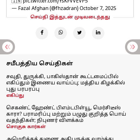
🇮🇳
pic.twitter.com/YsKFVVEVP5
— Fazal Afghan (@fhzadran)
October 7, 2025
செய்தி இத்துடன் முடிவடைந்தது
சமீபத்திய செய்திகள்
சவுதி, துருக்கி, பாகிஸ்தான் கூட்டமைப்பில்
எகிப்தும் இணைய வாய்ப்பு; மத்திய கிழக்கில்
புது பரபரப்பு
எகிப்து
செகண்ட் ஹேண்ட் பிஎம்டபிள்யூ, மெர்சிடீஸ்
காரா? பராமரிப்பு மற்றும் பழுது குறித்த பொய்
வதந்திகள்; நிபுணர் விளக்கம்
சொகுசு கார்கள்
அமெரிக்கத் துணை அதிபருக்கு வாழ்த்து