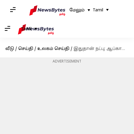
மேலும்
Tamil
Tamil
வீடு
/
செய்தி
/
உலகம் செய்தி
/
இதுதான் நட்பு; ஆப்கானிஸ்தானில் இந்திய பயணிக்கு கிடைத்த எதிர்பாராத வரவேற்பு; வைரலாகும் வீடியோ
ADVERTISEMENT