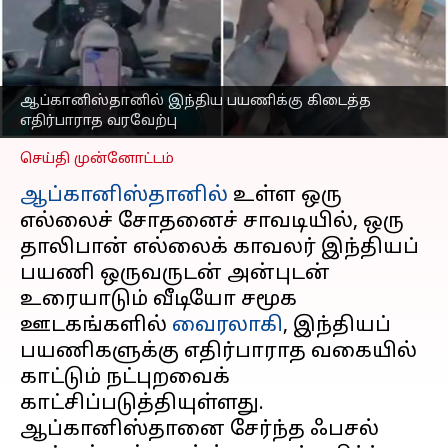
கிடைத்த எதிர்பாராத
வரவேற்பு; வைரலாகும்
வீடியோ
எழுதியவர்
Oct 09, 2025
07:25 pm
ஆப்கானிஸ்தானில் இந்திய பயணிக்கு கிடைத்த
Sekar Chinnappan
எதிர்பாராத வரவேற்பு
செய்தி முன்னோட்டம்
ஆப்கானிஸ்தானில்
உள்ள ஒரு
எல்லைச் சோதனைச் சாவடியில், ஒரு
தாலிபான் எல்லைக் காவலர் இந்தியப்
பயணி ஒருவருடன் அன்புடன்
உரையாடும் வீடியோ சமூக
ஊடகங்களில்
வைரலாகி
, இந்தியப்
பயணிகளுக்கு எதிர்பாராத வகையில்
காட்டும் நட்புறவைக்
காட்சிப்படுத்தியுள்ளது.
ஆப்கானிஸ்தானை சேர்ந்த ஃபசல்