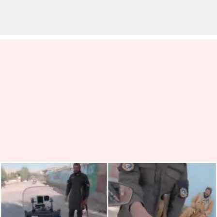
இதுதான் நட்பு;
ஆப்கானிஸ்தானில்
இந்திய பயணிக்கு