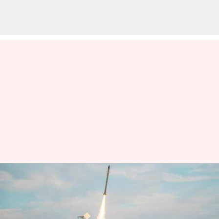
சீனாவின்
அச்சுறுத்தல்களை
எதிர்கொள்ள தைவானின்