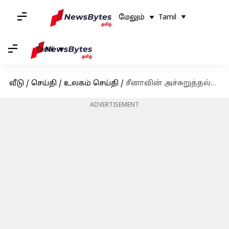
மேலும்
Tamil
Tamil
வீடு
/
செய்தி
/
உலகம் செய்தி
/
சீனாவின் அச்சுறுத்தல்களை எதிர்கொள்ள தைவானின் பாதுகாப்பு அமைப்பான டி-டோம்
ADVERTISEMENT