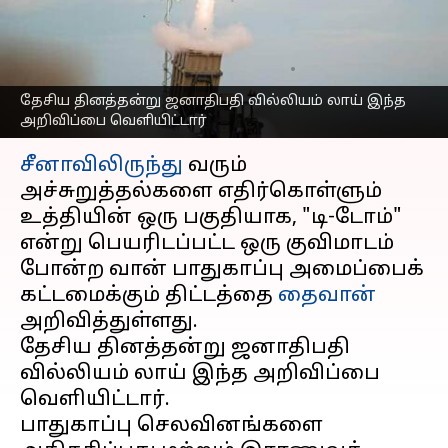
பாதுகாப்பு அமைப்பான டி-
டோம்
எழுதியவர்
Oct 10, 2025
02:56 pm
Venkatalakshmi V
தேசிய தினத்தன்று ஜனாதிபதி வில்லியம் லாய் இந்த
அறிவிப்பை வெளியிட்டார்
செய்தி முன்னோட்டம்
சீனாவிலிருந்து
வரும்
அச்சுறுத்தல்களை எதிர்கொள்ளும்
உத்தியின் ஒரு பகுதியாக, "டி-டோம்"
என்று பெயரிடப்பட்ட ஒரு குவிமாடம்
போன்ற வான் பாதுகாப்பு அமைப்பைக்
கட்டமைக்கும் திட்டத்தை
தைவான்
அறிவித்துள்ளது.
தேசிய தினத்தன்று ஜனாதிபதி
வில்லியம் லாய் இந்த அறிவிப்பை
வெளியிட்டார்.
பாதுகாப்பு செலவினங்களை