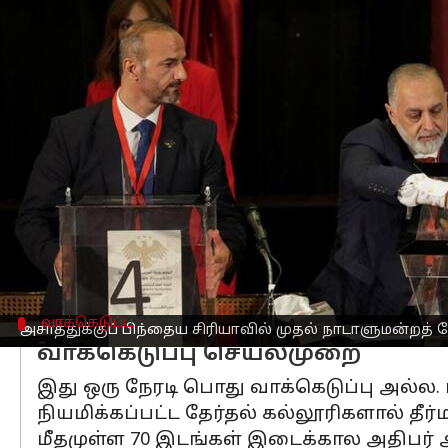
எழுதியவர்
Oct 06, 2025
10:39 am
Sekar Chinnappan
செய்தி முன்னோட்டம்
சுமார் ஒரு வருடத்திற்கு முன்பு முன்னாள
மாற்றத்தில் ஒரு முக்கியமான அடியை எட
ஞாயிற்றுக்கிழமை (அக்டோபர் 5) அன்று, ந
ஒரு தசாப்த காலமாக நாட்டை உலுக்கிய உள
புதிய மக்கள் சபை, சிரியாவின் எதிர்
வாக்கெடுப்பு
அசாத்துக்குப் பிந்தைய சிரியாவில் முதல் நாடாளுமன்றத் த
வாக்கெடுப்பு செயல்முறை
இது ஒரு நேரடி பொது வாக்கெடுப்பு அல்ல.
நியமிக்கப்பட்ட தேர்தல் கல்லூரிகளால் தீர
மீதமுள்ள 70 இடங்கள் இடைக்கால அதிபர் 