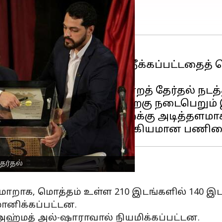
் அதிபர் பஷர் அல்-அசாத் நீக்கப்பட்டதைத் 
ுத்து வைத்துள்ளது.
ாட்டில் முதல் நாடாளுமன்றத் தேர்தல் நடத்த
்நாட்டுப் போருக்குப் பிறகு நடைபெறும் இந
கால ஜனநாயகச் செயல்முறைக்கு அடித்தளமாக
ேர்தல்
 மாறாக, மொத்தம் உள்ள 210 இடங்களில் 140 இட
்மானிக்கப்பட்டன.
அஹ்மத் அல்-ஷாராவால் நியமிக்கப்பட்டன.