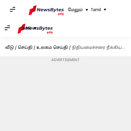
மேலும்
Tamil
Tamil
வீடு
/
செய்தி
/
உலகம் செய்தி
/
நிதியமைச்சரை நீக்கியதால் ஜெர்மனியில் அரசியல் நெருக்கடி; அதிபர் ஓலாஃப் ஸ்கோல்ஸ் பதவியிழக்கும் அபாயம்
ADVERTISEMENT