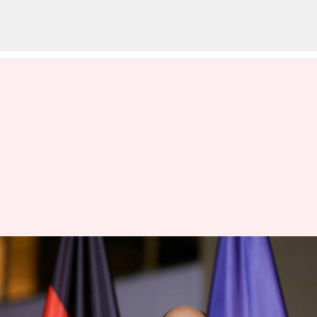
நிதியமைச்சரை
நீக்கியதால் ஜெர்மனியில்
அரசியல் நெருக்கடி;