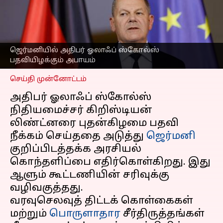
அதிபர் ஓலாஃப்
ஸ்கோல்ஸ் பதவியிழக்கும்
அபாயம்
எழுதியவர்
Nov 07, 2024
06:22 pm
ஜெர்மனியில் அதிபர் ஓலாஃப் ஸ்கோல்ஸ்
Sekar Chinnappan
பதவியிழக்கும் அபாயம்
செய்தி முன்னோட்டம்
அதிபர் ஓலாஃப் ஸ்கோல்ஸ்
நிதியமைச்சர் கிறிஸ்டியன்
லிண்ட்னரை புதன்கிழமை பதவி
நீக்கம் செய்ததை அடுத்து
ஜெர்மனி
குறிப்பிடத்தக்க அரசியல்
கொந்தளிப்பை எதிர்கொள்கிறது. இது
ஆளும் கூட்டணியின் சரிவுக்கு
வழிவகுத்தது.
வரவுசெலவுத் திட்டக் கொள்கைகள்
மற்றும்
பொருளாதார
சீர்திருத்தங்கள்