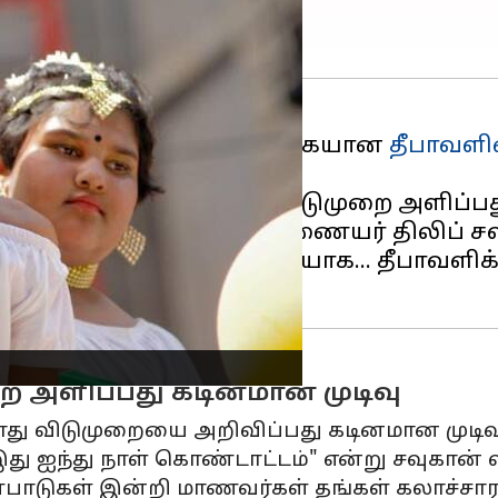
ாவின்
பாரம்பரிய பண்டிகையான
தீபாவள
டிகையை
அங்கீகரித்து விடுமுறை அளிப்ப
லுவலகத்தின் துணை ஆணையர் திலிப் சவுக
து. வரலாற்றில் முதல்முறையாக... தீபாவளி
 அளிப்பது கடினமான முடிவு
பொது விடுமுறையை அறிவிப்பது கடினமான முடி
து ஐந்து நாள் கொண்டாட்டம்" என்று சவுகான் வ
்பாடுகள் இன்றி மாணவர்கள் தங்கள் கலாச்சா