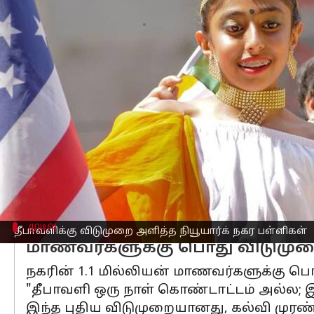
எழுதியவர்
Oct 30, 2024
05:51 pm
Venkatalakshmi V
செய்தி முன்னோட்டம்
ஒரு வரலாற்று நடவடிக்கையாக,
இந்திய
பள்ளிகள் நவம்பர் 1ஆம் தேதி மூடப்படும்.
அமெரிக்கா நகரின்
பள்ளிகள்
இந்த
பண்
சர்வதேச விவகாரங்களுக்கான மேயர் அ
"இந்த ஆண்டு தீபாவளி சிறப்பு வாய்ந்த
முடிவு
தீபாவளிக்கு விடுமுறை அளித்த நியூயார்க் நகர பள்ளிகள்
மாணவர்களுக்கு பொது விடுமுறை
நகரின் 1.1 மில்லியன் மாணவர்களுக்கு 
"தீபாவளி ஒரு நாள் கொண்டாட்டம் அல்ல; இ
இந்த புதிய விடுமுறையானது, கல்வி முரண