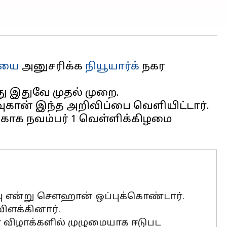
ியை
அனுசரிக்க
நியூயார்க்
நகர
து இதுவே முதல் முறை.
ான் இந்த அறிவிப்பை வெளியிட்டார்.
க்காக நவம்பர் 1 வெள்ளிக்கிழமை
வு என்று சௌஹான் ஒப்புக்கொண்டார்.
ிளக்கினார்.
ர விழாக்களில் முழுமையாக ஈடுபட