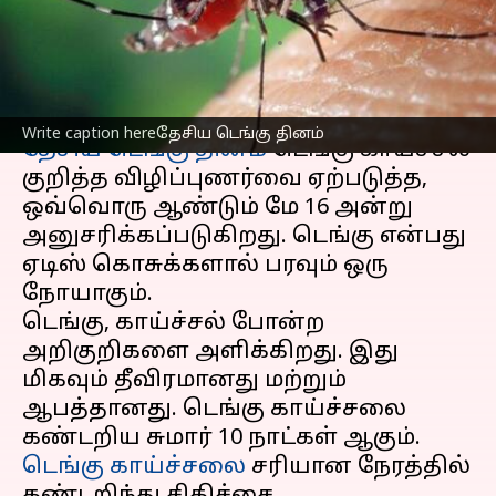
வேண்டிய உண்மைகள்!
எழுதியவர்
May 16, 2023
01:13 pm
Arul Jothe
செய்தி முன்னோட்டம்
Write caption hereதேசிய டெங்கு தினம்
தேசிய டெங்கு தினம்
டெங்கு காய்ச்சல்
குறித்த விழிப்புணர்வை ஏற்படுத்த,
ஒவ்வொரு ஆண்டும் மே 16 அன்று
அனுசரிக்கப்படுகிறது. டெங்கு என்பது
ஏடிஸ் கொசுக்களால் பரவும் ஒரு
நோயாகும்.
டெங்கு, காய்ச்சல் போன்ற
அறிகுறிகளை அளிக்கிறது. இது
மிகவும் தீவிரமானது மற்றும்
ஆபத்தானது. டெங்கு காய்ச்சலை
டெங்கு காய்ச்சலை
சரியான நேரத்தில்