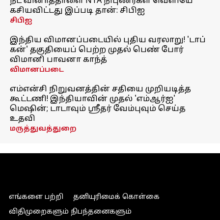
நீட் வினாத்தாளை NTA நிபுணர்கள் வெளியே
கசியவிட்டது இப்படி தான்: சிபிஐ
சிபிஐ
இந்திய விமானப்படையில் புதிய வரலாறு! 'டாப்
கன்' தகுதியைப் பெற்ற முதல் பெண் போர்
விமானி பாவனா காந்த்
விமானப்படை
எம்என்சி நிறுவனத்தின் சதியை முறியடித்த
கூட்டணி! இந்தியாவின் முதல் 'எம்ஆர்ஐ'
மெஷின்; டாடாவும் ஸ்ரீதர் வேம்புவும் செய்த
உதவி
மருத்துவத்துறை
எங்களை பற்றி
தனியுரிமைக் கொள்கை
விதிமுறைகளும் நிபந்தனைகளும்