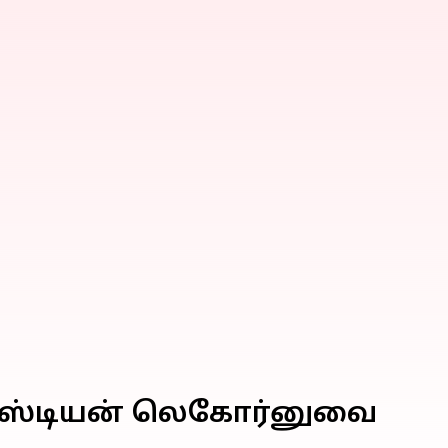
செபாஸ்டியன் லெகோர்னுவை