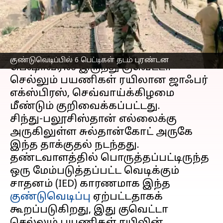
பெட்டிகள் தடம் புரண்டன
எழுதியவர்
Oct 07, 2025
01:39 pm
Venkatalakshmi V
செய்தி முன்னோட்டம்
குண்டுவெடிப்பில் 6 பெட்டிகள் தடம் புரண்டன
பெஷாவரில் இருந்து குவெட்டா
செல்லும் பயணிகள் ரயிலான ஜாஃபர்
எக்ஸ்பிரஸ், செவ்வாய்க்கிழமை
மீண்டும் குறிவைக்கப்பட்டது.
சிந்து-பலூசிஸ்தான் எல்லைக்கு
அருகிலுள்ள சுல்தான்கோட் அருகே
இந்த தாக்குதல் நடந்தது.
தண்டவாளத்தில் பொருத்தப்பட்டிருந்த
ஒரு மேம்படுத்தப்பட்ட வெடிக்கும்
சாதனம் (IED) காரணமாக இந்த
குண்டுவெடிப்பு
ஏற்பட்டதாகக்
கூறப்படுகிறது, இது குவெட்டா