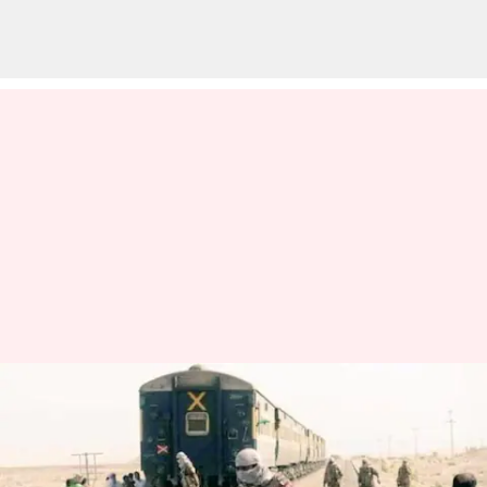
ஜாஃபர் எக்ஸ்பிரஸ்
மீண்டும் தாக்குதல்:
குண்டுவெடிப்பில் 6