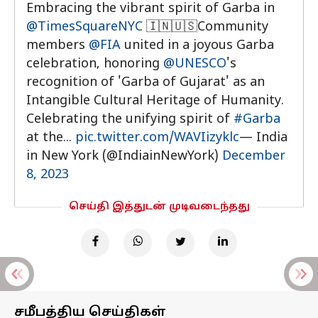
Embracing the vibrant spirit of Garba in
@TimesSquareNYC
🇮🇳🇺🇸Community
members
@FIA
united in a joyous Garba
celebration, honoring
@UNESCO
's
recognition of 'Garba of Gujarat' as an
Intangible Cultural Heritage of Humanity.
Celebrating the unifying spirit of
#Garba
at the...
pic.twitter.com/WAVIizyklc
— India
in New York (@IndiainNewYork)
December
8, 2023
செய்தி இத்துடன் முடிவடைந்தது
சமீபத்திய செய்திகள்