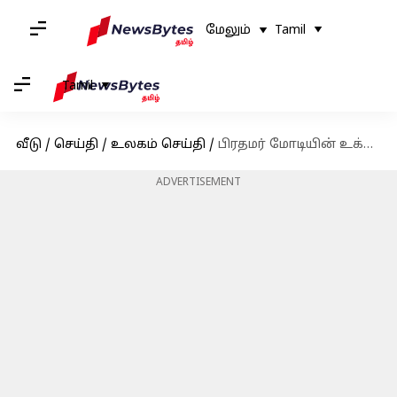
மேலும்
Tamil
Tamil
வீடு
/
செய்தி
/
உலகம் செய்தி
/
பிரதமர் மோடியின் உக்ரைன் பயணம்; நான்கு துறைகளில் இந்தியா-உக்ரைன் இடையே ஒப்பந்தம்
ADVERTISEMENT