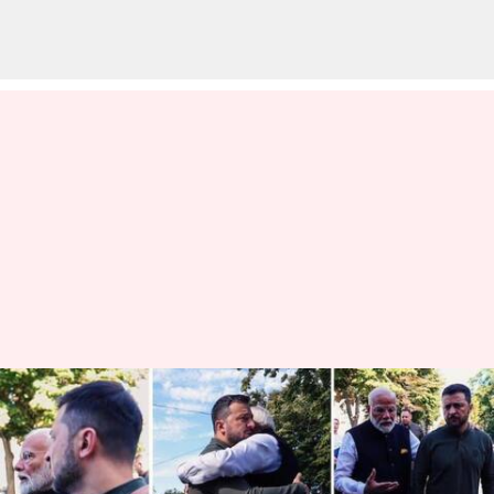
பிரதமர் மோடியின்
உக்ரைன் பயணம்; நான்கு
துறைகளில் இந்தியா-