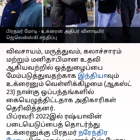
உக்ரைன் இடையே
ஒப்பந்தம்
எழுதியவர்
Aug 23, 2024
07:24 pm
Sekar Chinnappan
பிரதமர் மோடி - உக்ரைன் அதிபர் விளாடிமிர்
ஜெலென்ஸ்கி சந்திப்பு
செய்தி முன்னோட்டம்
விவசாயம், மருத்துவம், கலாச்சாரம்
மற்றும் மனிதாபிமான உதவி
ஆகியவற்றில் ஒத்துழைப்பை
மேம்படுத்துவதற்காக
இந்தியா
வும்
உக்ரைனும் வெள்ளிக்கிழமை (ஆகஸ்ட்
23) நான்கு ஒப்பந்தங்களில்
கையெழுத்திட்டதாக அதிகாரிகள்
தெரிவித்தனர்.
பிப்ரவரி 2022இல் ரஷ்யாவின்
படையெடுப்பைத் தொடர்ந்து
உக்ரைனுக்கு பிரதமர்
நரேந்திர