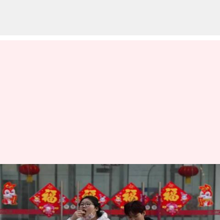
கொரோனா வரவேண்டும்
என்று பாதுகாப்பு
இல்லாமல் சுத்தும்