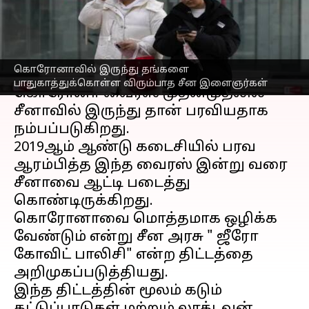
சீனர்கள்
எழுதியவர்
Jan 10, 2023
03:30 pm
Sindhuja SM
செய்தி முன்னோட்டம்
கொரோனாவில் இருந்து தங்களை
பாதுகாத்துக்கொள்ள விரும்பாத சீன இளைஞர்கள்
கொரோனா வைரஸ் முதன்முதலில்
சீனாவில் இருந்து தான் பரவியதாக
நம்பப்படுகிறது.
2019ஆம் ஆண்டு கடைசியில் பரவ
ஆரம்பித்த இந்த வைரஸ் இன்று வரை
சீனாவை ஆட்டி படைத்து
கொண்டிருக்கிறது.
கொரோனாவை மொத்தமாக ஒழிக்க
வேண்டும் என்று சீன அரசு " ஜீரோ
கோவிட் பாலிசி" என்ற திட்டத்தை
அறிமுகப்படுத்தியது.
இந்த திட்டத்தின் மூலம் கடும்