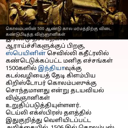
விஞ்ஞானிகள்
எழுதியவர்
Oct 13, 2024
06:05 pm
Sekar Chinnappan
செய்தி முன்னோட்டம்
கொலம்பஸின் 500 ஆண்டு கால மர்மத்திற்கு விடை
கண்டுபிடித்த விஞ்ஞானிகள்
இரண்டு தசாப்தகால
ஆராய்ச்சிகளுக்குப் பிறகு,
ஸ்பெயினின்
செவில்லி கதீட்ரலில்
கண்டெடுக்கப்பட்ட மனித எச்சங்கள்
1500களில்
இந்தியா
வுக்கு
கடல்வழியைத் தேடி கிளம்பிய
கிறிஸ்டோபர் கொலம்பஸுக்கு
சொந்தமானது என்று தடயவியல்
விஞ்ஞானிகள்
உறுதிப்படுத்தியுள்ளனர்.
டெய்லி எக்ஸ்பிரஸ் தளத்தில்
இதுகுறித்து வெளியிடப்பட்ட