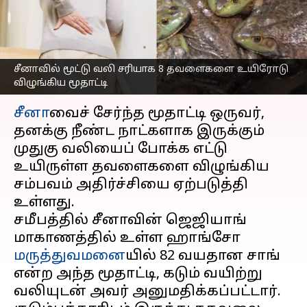
தவளைகளை விழுங்கிய
பாட்டிக்கு நேர்ந்த சோகம்
எழுதியவர்
Oct 09, 2025
12:31 pm
Sekar Chinnappan
சீனாவில் மூட்டு வலி சரியாக 8 தவளைகளை உயிரோடு
விழுங்கிய மூதாட்டி
செய்தி முன்னோட்டம்
சீனா
வைச் சேர்ந்த மூதாட்டி ஒருவர்,
தனக்கு நீண்ட நாட்களாக இருக்கும்
முதுகு வலியைப் போக்க எட்டு
உயிருள்ள தவளைகளை விழுங்கிய
சம்பவம் அதிர்ச்சியை ஏற்படுத்தி
உள்ளது.
சமீபத்தில் சீனாவின் ஜெஜியாங்
மாகாணத்தில் உள்ள ஹாங்சோ
மருத்துவமனை
யில் 82 வயதான சாங்
என்ற அந்த மூதாட்டி, கடும் வயிற்று
வலியுடன் அவர் அனுமதிக்கப்பட்டார்.