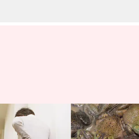
தவளையை உயிரோடு
விழுங்கினால் முதுகுவலி
சரியாகி விடும்? 8