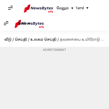
மேலும்
Tamil
Tamil
வீடு
/
செய்தி
/
உலகம் செய்தி
/
தவளையை உயிரோடு விழுங்கினால் முதுகுவலி சரியாகி விடும்? 8 தவளைகளை விழுங்கிய பாட்டிக்கு நேர்ந்த சோகம்
ADVERTISEMENT