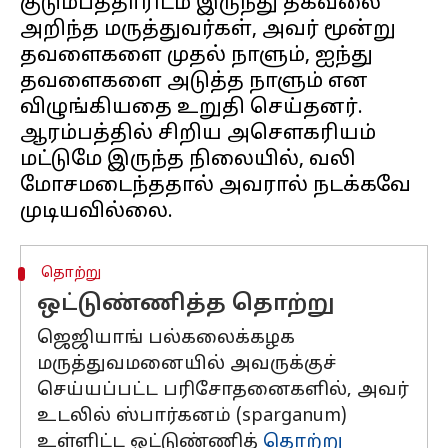
குடும்பத்தாரிடம் இருந்து தகவலை
அறிந்த மருத்துவர்கள், அவர் மூன்று
தவளைகளை முதல் நாளும், ஐந்து
தவளைகளை அடுத்த நாளும் என
விழுங்கியதை உறுதி செய்தனர்.
ஆரம்பத்தில் சிறிய அசௌகரியம்
மட்டுமே இருந்த நிலையில், வலி
மோசமடைந்ததால் அவரால் நடக்கவே
தொற்று
ஒட்டுண்ணித்த தொற்று
ஜெஜியாங் பல்கலைக்கழக
மருத்துவமனையில் அவருக்குச்
செய்யப்பட்ட பரிசோதனைகளில், அவர்
உடலில் ஸ்பார்கனம் (sparganum)
உள்ளிட்ட ஒட்டுண்ணித்
தொற்று