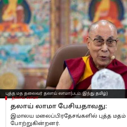
எழுதியவர்
Jan 02, 2023
01:28 pm
Sindhuja SM
செய்தி முன்னோட்டம்
புத்த மதத்தை அழிக்க சீன அரசு முயற்சிப
தலாய் லாமா திபெத்தை சேர்ந்தவர். 194
இதனால், 1959ஆம் ஆண்டு திபெத் புத்
புகுந்தார்.
அன்றிலிருந்து இன்று வரை இமாச்சல் தர்
ஒவ்வொரு வருடமும் ஆன்மிக யாத்திரையா
அதற்காக நேற்று முன்தினம்(டிச:31) புத்
புத்த மத தலைவர் தலாய் லாமா(படம்: இந்து தமிழ்)
தலாய் லாமா
தலாய் லாமா பேசியதாவது:
இமாலய மலைப்பிரதேசங்களில் புத்த மதம் 
போற்றுகின்றனர்.