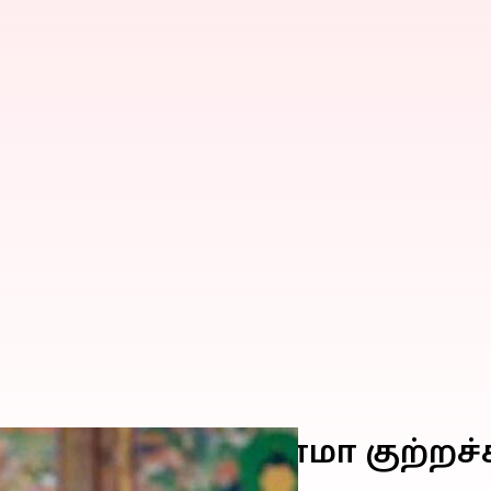
முயற்சி: தலாய் லாமா குற்றச்