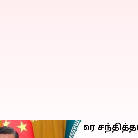
வே ஈரான் அதிபரை சந்தித்தா