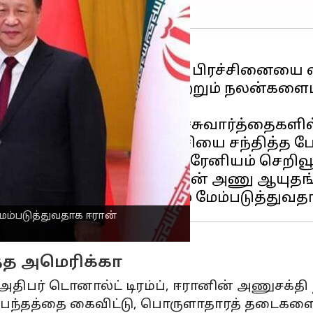
(பிப் 14) ஈரான் அணுசக்தி பிரச்சினையை வ
ய குடியரசின் உரிமைகள் மற்றும் நலன்கள
டகம் தெரிவித்துள்ளது.
ப்படுத்துவதற்கான பேச்சுவார்த்தைகளில்
 ஜனாதிபதி இப்ராஹிம் ரைசியை சந்தித்த போ
ி ஒப்பந்தம் ஈரானின் யுரேனியம் செறிவூட்
ீக்குவதற்கு ஈடாக ஈரானின் அணு ஆயுதங்
்படுத்துவதாக ஈரான்
த அமெரிக்கா
ிபர் டொனால்ட் டிரம்ப், ஈரானின் அணுசக்தி
பந்தத்தை கைவிட்டு, பொருளாதாரத் தடைகளை மீ