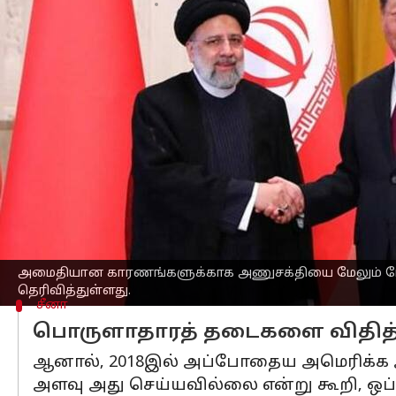
எழுதியவர்
Feb 14, 2023
09:22 pm
Sindhuja SM
செய்தி முன்னோட்டம்
சீனாவின்
ஜனாதிபதி ஜி ஜின்பிங் இன்று
அழைப்பு விடுத்தார் என்றும் இஸ்லாமி
வெளிப்படுத்தினார் என்றும் சீன அரசு ஊ
ஈரான் அணுசக்தி ஒப்பந்தத்தை நடைமுறை
பங்கேற்கும்" என்று ஜி ஜின்பிங் ஈரான்
2015ஆம் ஆண்டு உருவாக்கப்பட்ட அணுசக்த
மட்டுமல்லாமல் அது சர்வதேச தடைகளை ந
அமைதியான காரணங்களுக்காக அணுசக்தியை மேலும் மேம
தெரிவித்துள்ளது.
சீனா
பொருளாதாரத் தடைகளை விதித்
ஆனால், 2018இல் அப்போதைய அமெரிக்க அத
அளவு அது செய்யவில்லை என்று கூறி, ஒப்