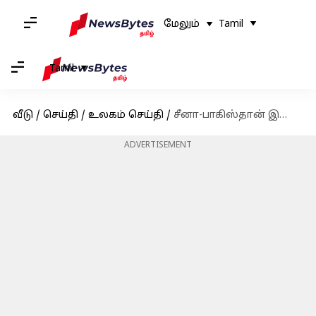
மேலும்
Tamil
Tamil
வீடு
/
செய்தி
/
உலகம் செய்தி
/
சீனா-பாகிஸ்தான் இடையே அதிகரிக்கும் ஏஐ சார்ந்த பாதுகாப்பு ஒத்துழைப்பு; இந்தியாவிற்கு அச்சுறுத்தல்?
ADVERTISEMENT