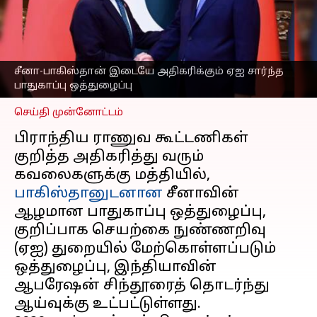
ஒத்துழைப்பு;
இந்தியாவிற்கு
அச்சுறுத்தல்?
எழுதியவர்
Aug 07, 2025
01:35 pm
சீனா-பாகிஸ்தான் இடையே அதிகரிக்கும் ஏஐ சார்ந்த
Sekar Chinnappan
பாதுகாப்பு ஒத்துழைப்பு
செய்தி முன்னோட்டம்
பிராந்திய ராணுவ கூட்டணிகள்
குறித்த அதிகரித்து வரும்
கவலைகளுக்கு மத்தியில்,
பாகிஸ்தானுடனான
சீனாவின்
ஆழமான பாதுகாப்பு ஒத்துழைப்பு,
குறிப்பாக செயற்கை நுண்ணறிவு
(ஏஐ) துறையில் மேற்கொள்ளப்படும்
ஒத்துழைப்பு, இந்தியாவின்
ஆபரேஷன் சிந்தூரைத் தொடர்ந்து
ஆய்வுக்கு உட்பட்டுள்ளது.