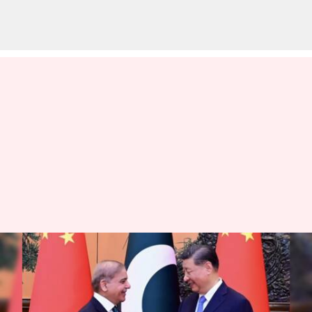
சீனா-பாகிஸ்தான்
இடையே அதிகரிக்கும் ஏஐ
சார்ந்த பாதுகாப்பு