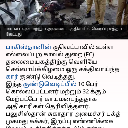
வெளியே குண்டுவெடிப்பு;
10 பேர் கொல்லப்பட்டனர்
எழுதியவர்
Sep 30, 2025
02:45 pm
Venkatalakshmi V
மாடல் டவுன் மற்றும் அண்டை பகுதிகளில் வெடிப்பு சத்தம்
கேட்டது
செய்தி முன்னோட்டம்
பாகிஸ்தானின்
குவெட்டாவில் உள்ள
எல்லைப்புற காவல் துறை (FC)
தலைமையகத்திற்கு வெளியே
செவ்வாய்க்கிழமை ஒரு சக்திவாய்ந்த
கார்
குண்டு வெடித்தது.
இந்த
குண்டுவெடிப்பில்
10 பேர்
கொல்லப்பட்டனர் மற்றும் 32 க்கும்
மேற்பட்டோர் காயமடைந்ததாக
அதிகாரிகள் தெரிவித்தனர்.
பலுசிஸ்தான் சுகாதார அமைச்சர் பக்த்
முகமது கக்கர், இறப்பு எண்ணிக்கை