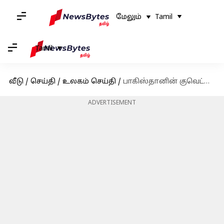
மேலும்
Tamil
Tamil
வீடு
/
செய்தி
/
உலகம் செய்தி
/
பாகிஸ்தானின் குவெட்டாவில் பாதுகாப்புப் படை தலைமையகத்திற்கு வெளியே குண்டுவெடிப்பு; 10 பேர் கொல்லப்பட்டனர்
ADVERTISEMENT