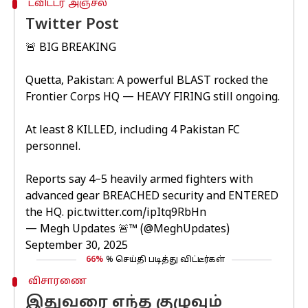
ட்விட்டர் அஞ்சல்
Twitter Post
🚨 BIG BREAKING
Quetta, Pakistan: A powerful BLAST rocked the
Frontier Corps HQ — HEAVY FIRING still ongoing.
At least 8 KILLED, including 4 Pakistan FC
personnel.
Reports say 4–5 heavily armed fighters with
advanced gear BREACHED security and ENTERED
the HQ.
pic.twitter.com/ipItq9RbHn
— Megh Updates 🚨™ (@MeghUpdates)
September 30, 2025
66%
% செய்தி படித்து விட்டீர்கள்
விசாரணை
இதுவரை எந்த குழுவும்