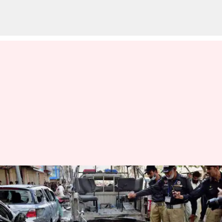
பாகிஸ்தானின்
குவெட்டாவில் பாதுகாப்புப்
படை தலைமையகத்திற்கு