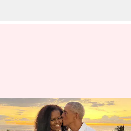
பிறந்தநாள் வாழ்த்து
மூலம் மனைவியுடனான
விவாகரத்து சர்ச்சைக்கு