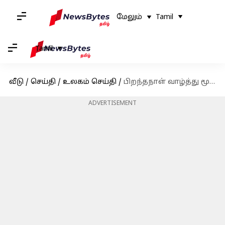
மேலும்
Tamil
Tamil
வீடு
/
செய்தி
/
உலகம் செய்தி
/
பிறந்தநாள் வாழ்த்து மூலம் மனைவியுடனான விவாகரத்து சர்ச்சைக்கு முற்றுப்புள்ளி வைத்த பராக் ஒபாமா
ADVERTISEMENT