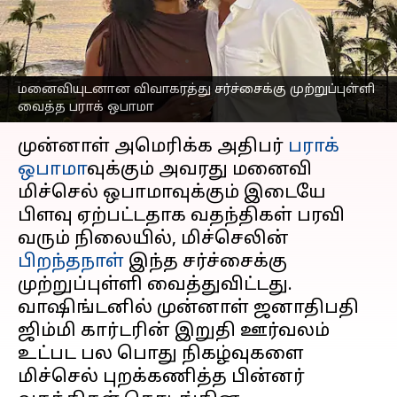
முற்றுப்புள்ளி வைத்த
பராக் ஒபாமா
எழுதியவர்
Jan 18, 2025
01:12 pm
Sekar Chinnappan
மனைவியுடனான விவாகரத்து சர்ச்சைக்கு முற்றுப்புள்ளி
வைத்த பராக் ஒபாமா
செய்தி முன்னோட்டம்
முன்னாள் அமெரிக்க அதிபர்
பராக்
ஒபாமா
வுக்கும் அவரது மனைவி
மிச்செல் ஒபாமாவுக்கும் இடையே
பிளவு ஏற்பட்டதாக வதந்திகள் பரவி
வரும் நிலையில், மிச்செலின்
பிறந்தநாள்
இந்த சர்ச்சைக்கு
முற்றுப்புள்ளி வைத்துவிட்டது.
வாஷிங்டனில் முன்னாள் ஜனாதிபதி
ஜிம்மி கார்டரின் இறுதி ஊர்வலம்
உட்பட பல பொது நிகழ்வுகளை
மிச்செல் புறக்கணித்த பின்னர்