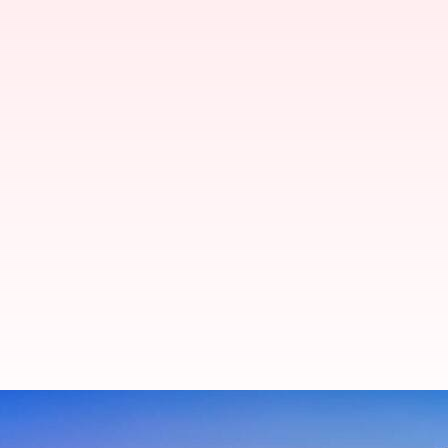
இமயமலையில் 570 மில்லி
இழப்பு