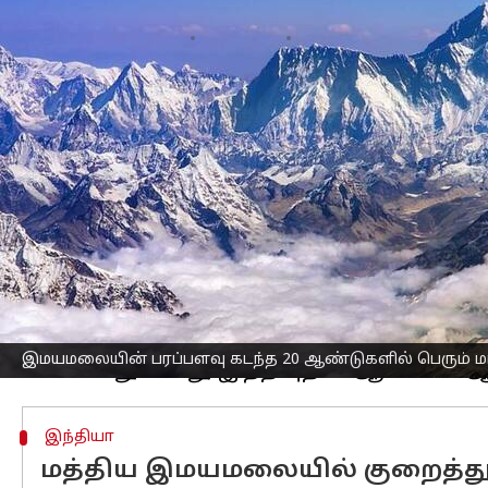
எழுதியவர்
Apr 09, 2023
11:30 am
Sindhuja SM
செய்தி முன்னோட்டம்
காலநிலை
மாற்றம் மற்றும் புவி வெ
புதிய ஆய்வில் தெரியவந்திருக்கிறது.
இமயமலையின் பரப்பளவு கடந்த 20 ஆண்ட
முதன்முறையாக ஆராய்ச்சியாளர்கள் இ
இங்கிலாந்தின் செயின்ட் ஆண்ட்ரூஸ் ப
தொழில்நுட்ப பல்கலைக்கழகம் மற்றும
தகவல்கள் கிடைத்திருக்கின்றன.
இமயமலையின் மேற்பரப்பிற்கு கீழே உள்
இமயமலையின் பரப்பளவு கடந்த 20 ஆண்டுகளில் பெரும் ம
இந்தியா
மத்திய இமயமலையில் குறைத்து ம