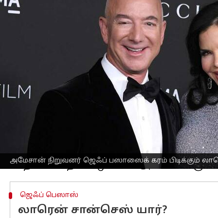
எழுதியவர்
May 23, 2023
11:10 am
Prasanna Venkatesh
செய்தி முன்னோட்டம்
அமேசான்
நிறுவனத்தின் நிறுவனர் ஜெஃ
செய்திருப்பதாகத் தகவல் வெளியாகியிர
தங்கள் இருவருக்குமிடையேயான உறவை 20
அவர்கள் இந்த முடிவை எடுத்திருக்கின்ற
தன்னுடைய முன்னாள் மனைவி மெக்கென
உறவை வெளியுலகத்திற்கு அறிவித்திார
தற்போது பெஸாஸும், லாரெனும் பிரான்ஸி
ஜெஃப் பெஸாஸிடம் இருந்து விவாகரத்துத்
அமேசான் நிறுவனர் ஜெஃப் பஸாஸைக் கரம் பிடிக்கும் லா
ஜெஃப் பெஸாஸ்
லாரென் சான்செஸ் யார்?