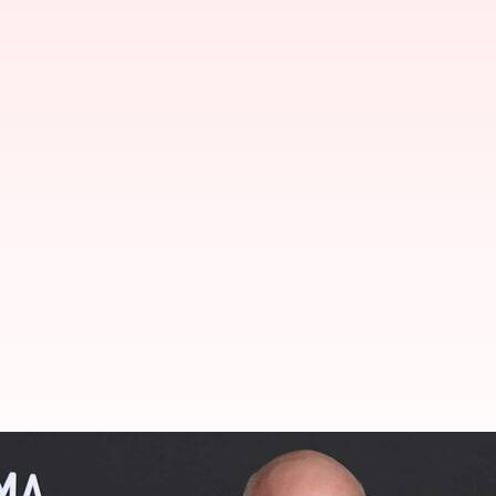
அமேசான் நிறுவனர் ஜெஃப் ப
இவர்?