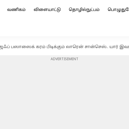
வணிகம்
விளையாட்டு
தொழில்நுட்பம்
பொழுதுப
ஃப் பஸாஸைக் கரம் பிடிக்கும் லாரென் சான்செஸ்.. யார் இவர
ADVERTISEMENT