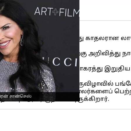
ப் பெஸாஸ் மற்றும் அவரது காதலரான லா
ுக்கிறது.
19-ல் வெளியுலகத்திற்கு அறிவித்து நான
னர்.
்ஸி ஸ்காட்டுடனான விவாகரத்து இறுதி
் ஜெஃப் பெஸாஸ்.
ல் கேன்ஸ் திரைப்பட திருவிழாவில் பங்கே
 தீர்வாக 38 பில்லியன் டாலர்களைப் பெற்ற
ரென் சான்செஸ்