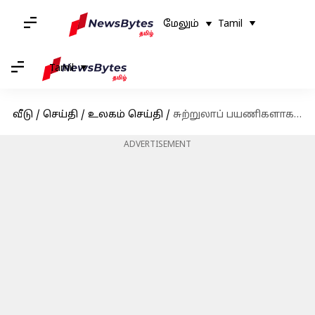
மேலும்
Tamil
Tamil
வீடு
/
செய்தி
/
உலகம் செய்தி
/
சுற்றுலாப் பயணிகளாக ரஷ்யாவுக்குச் சென்ற 7 இந்தியர்களை ஏமாற்றி போரில் சண்டையிட அனுப்பியதாக குற்றச்சாட்டு
ADVERTISEMENT