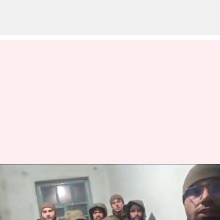
சுற்றுலாப் பயணிகளாக
ரஷ்யாவுக்குச் சென்ற 7
இந்தியர்களை ஏமாற்றி