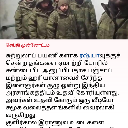
போரில் சண்டையிட
அனுப்பியதாக
குற்றச்சாட்டு
எழுதியவர்
Mar 06, 2024
10:21 am
Sindhuja SM
செய்தி முன்னோட்டம்
சுற்றுலாப் பயணிகளாக
ரஷ்யா
வுக்குச்
சென்ற தங்களை ஏமாற்றி போரில்
சண்டையிட அனுப்பியதாக பஞ்சாப்
மற்றும் ஹரியானாவைச் சேர்ந்த
இளைஞர்கள் குழு ஒன்று இந்திய
அரசாங்கத்திடம் உதவி கோரியுள்ளது.
அவர்கள் உதவி கோரும் ஒரு வீடியோ
சமூக வலைத்தளங்களில் வைரலாகி
வருகிறது.
குளிர்கால இராணுவ உடைகளை