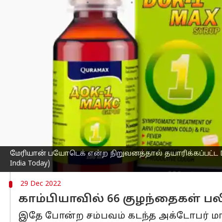
எழுதியவர்
Dec 29, 2022
12:10 pm
Sindhuja SM
செய்தி முன்னோட்டம்
இந்தியாவில் தயாரித்த இருமல் மருந்தால
இந்தியாவின் மீது குற்றஞ்சாட்டியுள்ளது.
உ.பி. மாநிலம் நொய்டாவில் இயங்கி வரு
மருந்தால் உஸ்பெகிஸ்தான் நாட்டில் பெரும
இது குறித்து உஸ்பெகிஸ்தான் அரசு வெளி
குடித்ததால் குழந்தைகள் உயிரிழந்துள்ள
பொருள் பயன்படுத்தப்பட்டிருப்பது தெரி
முடங்கியுள்ளது" என்று குறிப்பிடப்பட்டிரு
மேரியான் பயோடெக் என்ற நிறுவனத்தால் தயாரிக்கப்பட்ட Do
India Today)
29 Dec 2022
காம்பியாவில் 66 குழந்தைகள் ப
இதே போன்ற சம்பவம் கடந்த அக்டோபர் மாதம்