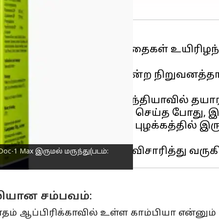
் தங்கள் நாட்டில் 18 குழந்தைகள் உயிரி
ம் மேரியான் பயோடெக் என்ற நிறுவனத்தால்
் பரபரப்பு ஏறட்டுள்ளது.
யிட்ட அறிக்கையில், "இந்தியாவில் தயாரிக
னர். இந்த மருந்தை ஆய்வு செய்த போது, இதி
யவந்தது. இதனையடுத்து, புழக்கத்தில் இரு
க்கிறது.
c-1 Max இருமல் மருந்து(படம்:
லியான சம்பவம்:
 ஆப்பிரிக்காவில் உள்ள காம்பியா என்னும் நா