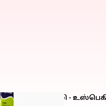
18 குழந்தைகள் பலி - உஸ்பெ