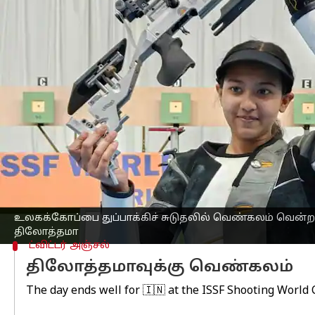
எழுதியவர்
Feb 22, 2023
02:51 pm
Sekar Chinnappan
செய்தி முன்னோட்டம்
செவ்வாயன்று (பிப்ரவரி 21) 14 வயதா
மீட்டர் ஏர் ரைபிள் போட்டியில் வெண்கலப
முன்னதாக கடந்த ஆண்டு, அவர் கெய்ரோ
மேலும் இந்த ஆண்டு என்ஆர்ஏஐ நடத்திய
விளையாட்டுப் போட்டிகளிலும் வெள்ளிப்
இந்நிலையில், கெய்ரோவில் நடந்த உலக க
உலகக்கோப்பை துப்பாக்கிச் சுடுதலில் வெண்கலம் வென்
திலோத்தமா
ட்விட்டர் அஞ்சல்
திலோத்தமாவுக்கு வெண்கலம்
The day ends well for 🇮🇳 at the ISSF Shooting World 