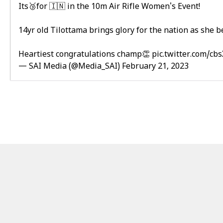
Its🥉for 🇮🇳 in the 10m Air Rifle Women's Event!
14yr old Tilottama brings glory for the nation as she 
Heartiest congratulations champ👏
pic.twitter.com/cb
— SAI Media (@Media_SAI)
February 21, 2023