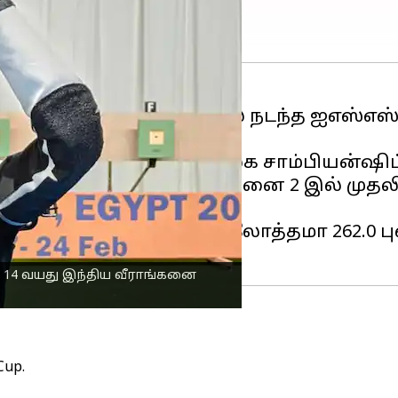
ன திலோத்தமா, கெய்ரோவில் நடந்த ஐஎஸ்எஸ
் பதக்கம் வென்றார்.
வில் நடந்த ஜூனியர் உலக சாம்பியன்ஷிப
 சோதனை 1 மற்றும் சோதனை 2 இல் முதலிடம
 பதக்கம் வென்றார்.
ோப்பை போட்டியில் திலோத்தமா 262.0 புள்
ற 14 வயது இந்திய வீராங்கனை
Cup.