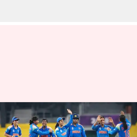
மகளிர் ஒருநாள் உலகக்
கோப்பையில்
பாகிஸ்தானை வீழ்த்திய