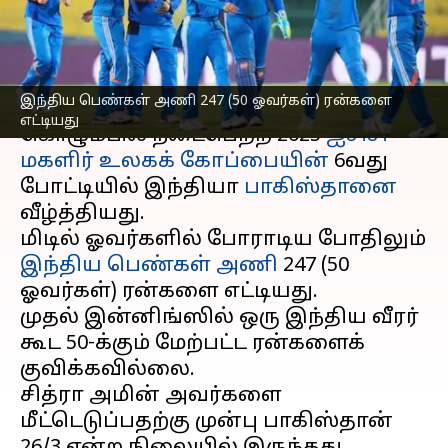
இந்தியா
எழுதியவர்
Oct 06, 2025
08:08 am
Venkatalakshmi V
செய்தி முன்னோட்டம்
இந்திய பெண்கள் அணி 247 (50 ஓவர்கள்) ரன்களை
எட்டியது
கொழும்பில் நடைபெற்ற 2025
ஐசிசி
மகளிர் உலகக் கோப்பையின்
6வது
போட்டியில் இந்தியா
பாகிஸ்தானை
வீழ்த்தியது.
மிடில் ஓவர்களில் போராடிய போதிலும்
இந்திய பெண்கள் அணி
247 (50
ஓவர்கள்) ரன்களை எட்டியது.
முதல் இன்னிங்ஸில் ஒரு இந்திய வீரர்
கூட 50-க்கும் மேற்பட்ட ரன்களைக்
குவிக்கவில்லை.
சித்ரா அமின் அவர்களை
மீட்டெடுப்பதற்கு முன்பு பாகிஸ்தான்